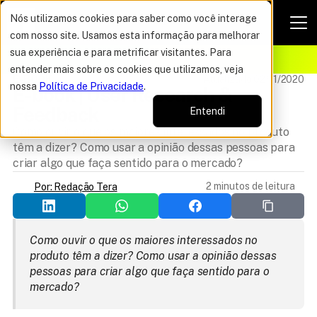
Nós utilizamos cookies para saber como você interage
com nosso site. Usamos esta informação para melhorar
VAGAS POR TEMPO LIMITADO
sua experiência e para metrificar visitantes. Para
ELHOR OFERTA DO ANO
15%
entender mais sobre os cookies que utilizamos, veja
E-BOOK
Atualizado 02/11/2020
nossa
Política de Privacidade
.
E-book | User Research & 
Feedback
Entendi
Como ouvir o que os maiores interessados no produto
têm a dizer? Como usar a opinião dessas pessoas para
criar algo que faça sentido para o mercado?
2 minutos de leitura
Por: Redação Tera
Como ouvir o que os maiores interessados no 
produto têm a dizer? Como usar a opinião dessas 
pessoas para criar algo que faça sentido para o 
mercado?