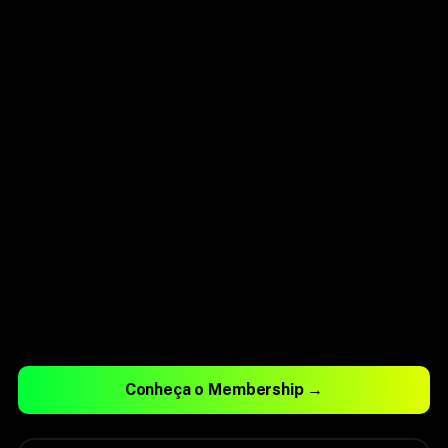
CURSOS
Comunidade ativa de Builders
AO VIVO
Encontros ao vivo mensais com experts
do mercado
CERTIFICADOS
Certificações reconhecidas pelo
mercado
ATUALIZAÇÃO
Atualizações constantes com as
últimas ferramentas e tendências
INTELIGÊNCIA ARTIFICIAL
Conheça o Membership →