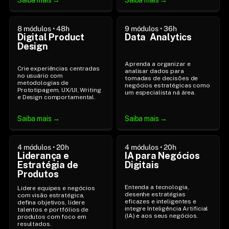
Saiba mais →
Saiba mais →
8 módulos • 48h
9 módulos • 36h
Digital Product 
Data  Analytics
Design
Aprenda a organizar e 
Crie experiências centradas 
analisar dados para 
no usuário com 
tomadas de decisões de 
metodologias de 
negócios estratégicas como 
Prototipagem, UX/UI, Writing 
um especialista ná área.
e Design comportamental.
Saiba mais →
Saiba mais →
4 módulos • 20h
4 módulos • 20h
Liderança e 
IA para Negócios 
Estratégia de 
Digitais
Produtos
Entenda a tecnologia, 
Lidere equipes e negócios 
desenhe estratégias 
com visão estratégica, 
eficazes e inteligentes e 
defina objetivos, lidere 
integre Inteligência Artificial 
talentos e portfólios de 
(IA) e aos seus negócios.
produtos com foco em 
resultados.