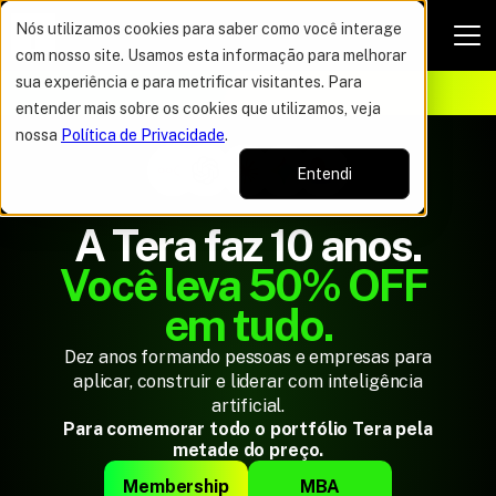
Nós utilizamos cookies para saber como você interage
com nosso site. Usamos esta informação para melhorar
VAGAS POR TEMPO LIMITADO
sua experiência e para metrificar visitantes. Para
ELHOR OFERTA DO ANO
12%
entender mais sobre os cookies que utilizamos, veja
nossa
Política de Privacidade
.
Entendi
A Tera faz 10 anos.
Você leva 50% OFF 
em tudo.
Dez anos formando pessoas e empresas para
aplicar, construir e liderar com inteligência
artificial.
Para comemorar todo o portfólio Tera pela
metade do preço.
Membership
MBA