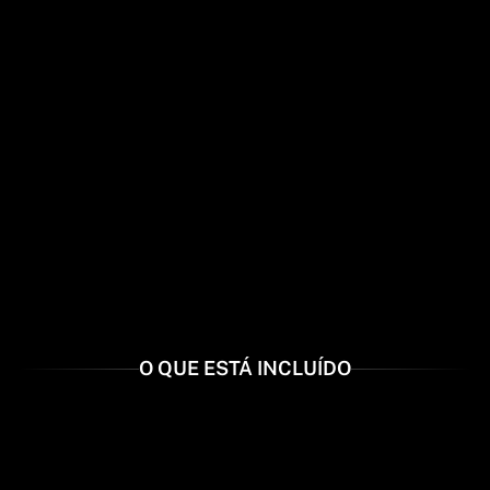
O QUE ESTÁ INCLUÍDO
+15 FORMAÇÕES
Acesso a todas as formações e cursos