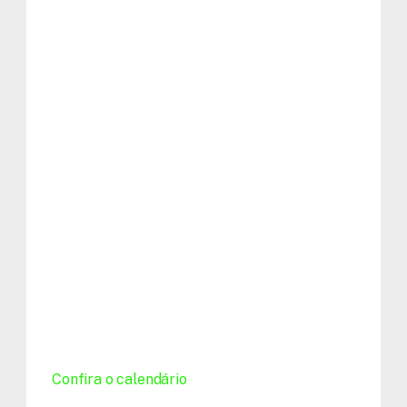
O mês de agosto na Tera 
está imperdível e as 
ofertas também
Para celebrar os nossos 10 anos de história,
preparamos um mês completo de imersões,
aulas abertas e oportunidades inéditas.
Confira o calendário