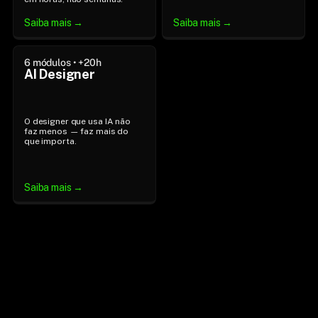
Saiba mais →
Saiba mais →
6 módulos • +20h
AI Designer
O designer que usa IA não 
faz menos — faz mais do 
que importa.
Saiba mais →
AI BUILDER HUB ✨
Portal de conteúdos 