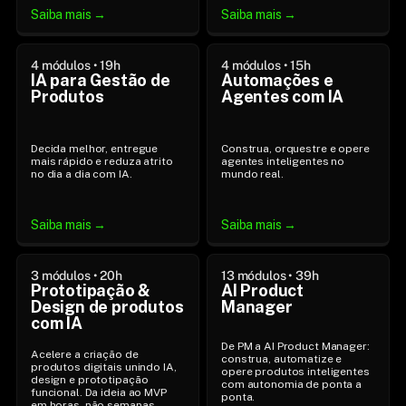
Saiba mais →
Saiba mais →
4 módulos • 19h
4 módulos • 15h
IA para Gestão de 
Automações e 
Produtos
Agentes com IA
Decida melhor, entregue 
Construa, orquestre e opere 
mais rápido e reduza atrito 
agentes inteligentes no 
no dia a dia com IA.
mundo real.
Saiba mais →
Saiba mais →
3 módulos • 20h
13 módulos • 39h
Prototipação & 
AI Product 
Design de produtos 
Manager
com IA
De PM a AI Product Manager: 
Acelere a criação de 
construa, automatize e 
produtos digitais unindo IA, 
opere produtos inteligentes 
design e prototipação 
com autonomia de ponta a 
funcional. Da ideia ao MVP 
ponta.
em horas, não semanas.