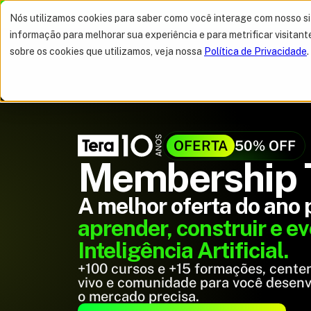
ELHOR OFERTA DO ANO
50% DE DESCONTO
Nós utilizamos cookies para saber como você interage com nosso s
informação para melhorar sua experiência e para metrificar visitant
sobre os cookies que utilizamos, veja nossa
Política de Privacidade
.
OFERTA
50% OFF
Membership T
A melhor oferta do ano 
aprender, construir e e
Inteligência Artificial.
+100 cursos e +15 formações, centena
vivo e comunidade para você desenv
o mercado precisa.