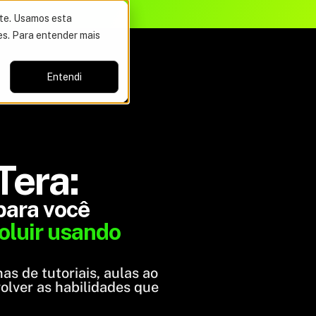
ite. Usamos esta
es. Para entender mais
Entendi
era:
para você
voluir usando
s de tutoriais, aulas ao
olver as habilidades que
AI Enginnering & Devs
AI Negócios