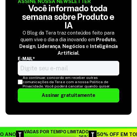
ASSINE NOSSA NEWSLETTER
Você informado toda 
semana sobre Produto e 
IA
O Blog da Tera traz conteúdos feito para
quem vive o dia a dia inovando em
Produto
,
Design
,
Liderança
,
Negócios
e
Inteligência
Artificial
.
E-MAIL*
Ao continuar, concordo em receber outras 
comunicações da Tera e com a nossa Política de 
Privacidade. Você poderá cancelar quando quiser.
Assinar gratuitamente
VAGAS POR TEMPO LIMITADO
DO ANO
50% OFF EM TO
16%