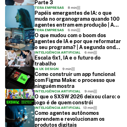
Parte 3
TERA EMPRESAS
8 min
Papéis emergentes de IA: o que
muda no organograma quando 100
agentes entram em produção | A
segunda onda - Parte 2
TERA EMPRESAS
6 min
O que mudou com o boom dos
agentes de IA e por que reformatar
o seu programa? | A segunda onda -
Parte 1
INTELIGÊNCIA ARTIFICIAL
6 min
Escala 6x1, IA e o futuro do
trabalho
IA UX DESIGN
9 min
Como construir um app funcional
com Figma Make: o processo que
ninguém mostra
INTELIGÊNCIA ARTIFICIAL
9 min
O que o SXSW 2026 deixou claro: o
jogo é de quem constrói
INTELIGÊNCIA ARTIFICIAL
13 min
Como agentes autônomos
aprendem e revolucionam os
produtos digitais