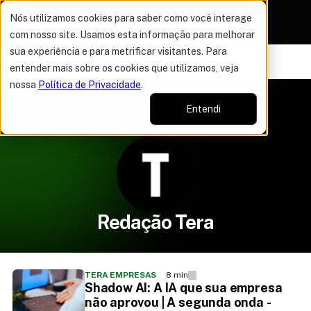
Nós utilizamos cookies para saber como você interage
com nosso site. Usamos esta informação para melhorar
sua experiência e para metrificar visitantes. Para
VAGAS POR TEMPO LIMITADO
DO ANO
50% OFF EM TO
16%
entender mais sobre os cookies que utilizamos, veja
nossa
Política de Privacidade
.
Autores
Redação Tera
Entendi
Redação Tera
TERA EMPRESAS
8 min
Shadow AI: A IA que sua empresa
não aprovou | A segunda onda -