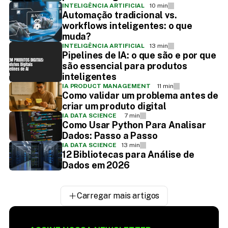
INTELIGÊNCIA ARTIFICIAL
10 min
Automação tradicional vs.
workflows inteligentes: o que
muda?
INTELIGÊNCIA ARTIFICIAL
13 min
Pipelines de IA: o que são e por que
são essencial para produtos
inteligentes
IA PRODUCT MANAGEMENT
11 min
Como validar um problema antes de
criar um produto digital
IA DATA SCIENCE
7 min
Como Usar Python Para Analisar
Dados: Passo a Passo
IA DATA SCIENCE
13 min
12 Bibliotecas para Análise de
Dados em 2026
Carregar mais artigos