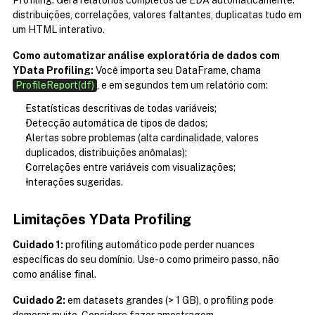
Profiling. Gera relatórios completos de EDA automaticamente: 
distribuições, correlações, valores faltantes, duplicatas tudo em 
um HTML interativo.
Como automatizar análise exploratória de dados com 
YData Profiling:
 Você importa seu DataFrame, chama 
ProfileReport(df)
, e em segundos tem um relatório com:
Estatísticas descritivas de todas variáveis;
Detecção automática de tipos de dados;
Alertas sobre problemas (alta cardinalidade, valores 
duplicados, distribuições anômalas);
Correlações entre variáveis com visualizações;
Interações sugeridas.
Limitações YData Profiling
Cuidado 1:
 profiling automático pode perder nuances 
específicas do seu domínio. Use-o como primeiro passo, não 
como análise final.
Cuidado 2:
 em datasets grandes (> 1 GB), o profiling pode 