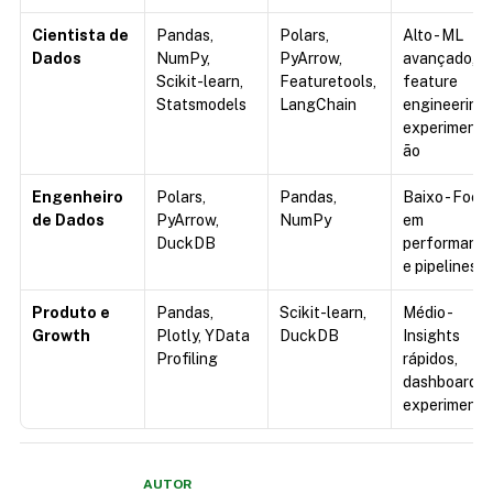
Cientista de 
Pandas, 
Polars, 
Alto - ML 
Dados
NumPy, 
PyArrow, 
avançado, 
Scikit-learn, 
Featuretools, 
feature 
Statsmodels
LangChain
engineering, 
experimenta
ão
Engenheiro 
Polars, 
Pandas, 
Baixo - Foco 
de Dados
PyArrow, 
NumPy
em 
DuckDB
performance
e pipelines
Produto e 
Pandas, 
Scikit-learn, 
Médio - 
Growth
Plotly, YData 
DuckDB
Insights 
Profiling
rápidos, 
dashboards, 
experimento
AUTOR