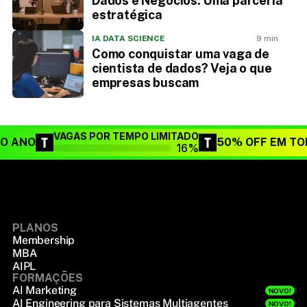
Dados e Negócios: Uma parceria
estratégica
IA DATA SCIENCE
9 min
Como conquistar uma vaga de
cientista de dados? Veja o que
empresas buscam
VAGAS POR TEMPO LIMITADO
DO ANO
50% OFF EM TO
16%
PLANOS
Membership
MBA
AIPL
FORMAÇÕES
AI Marketing
NOVO!
AI Engineering para Sistemas Multiagentes
NOVO!