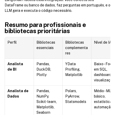
DataFrame ou banco de dados, faz perguntas em português, e o 
LLM gera e executa o código necessário.
Resumo para profissionais e 
bibliotecas prioritárias
Perfil
Bibliotecas
Bibliotecas 
Nível de IA 
essenciais
complementa
res
Analista
Pandas, 
YData 
Baixo - Foco 
de BI
DuckDB, 
Profiling, 
em SQL, 
Plotly
Matplotlib
dashboards e
visualização
Analista de 
Pandas, 
Polars, 
Médio - ML 
Dados
NumPy, 
PyArrow, 
básico, 
Scikit-learn, 
Statsmodels
estatística, 
Matplotlib, 
automação
Seaborn