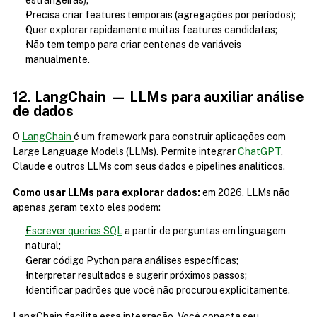
estrangeiras);
Precisa criar features temporais (agregações por períodos);
Quer explorar rapidamente muitas features candidatas;
Não tem tempo para criar centenas de variáveis 
manualmente.
12. LangChain — LLMs para auxiliar análise 
de dados
O 
LangChain 
é um framework para construir aplicações com 
Large Language Models (LLMs). Permite integrar 
ChatGPT
, 
Claude e outros LLMs com seus dados e pipelines analíticos.
Como usar LLMs para explorar dados:
 em 2026, LLMs não 
apenas geram texto eles podem:
Escrever queries SQL
 a partir de perguntas em linguagem 
natural;
Gerar código Python para análises específicas;
Interpretar resultados e sugerir próximos passos;
Identificar padrões que você não procurou explicitamente.
LangChain facilita essa integração. Você conecta seu 