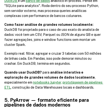
DuckDB 
é um 
banco de dados
 analítico in-process. Pense em 
"SQLite para analytics". Roda dentro do seu processo Python, 
sem servidor externo, mas processa queries analíticas 
complexas com performance de bancos colunares.
Como fazer análise de grandes volumes localmente:
DuckDB foi projetado para o caso de uso exato do analista de 
dados: você tem um CSV, Parquet ou JSON de alguns GB e quer 
fazer agregações, joins e window functions sem montar um 
cluster Spark.
Exemplo real: filtrar, agregar e cruzar 3 tabelas com 50 milhões 
de linhas cada. Em Pandas, isso pode demorar minutos ou 
crashar. Em DuckDB, termina em segundos.
Quando usar DuckDB?
 para 
análise interativa e 
exploração de grandes volumes de dados localmente
, 
especialmente em 
notebooks Jupyter,
prototipagem de pipelines 
ETL
, construção de Data Warehouses locais e dashboards.
5. PyArrow — formato eficiente para 
pipelines de dados modernos