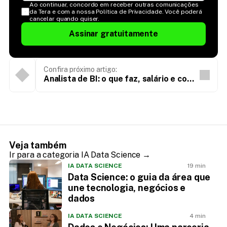
Ao continuar, concordo em receber outras comunicações 
da Tera e com a nossa Política de Privacidade. Você poderá 
cancelar quando quiser.
Assinar gratuitamente
Confira próximo artigo:
Analista de BI: o que faz, salário e como
entrar na área
Veja também
Ir para a categoria IA Data Science →
IA DATA SCIENCE
19 min
Data Science: o guia da área que
une tecnologia, negócios e
dados
IA DATA SCIENCE
4 min