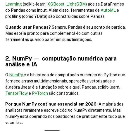
Learning
 (scikit-learn, 
XGBoost
, 
LightGBM
) aceita DataFrames 
do Pandas como input. Além disso, ferramentas de 
AutoML
 e 
profiling (como YData) são construídas sobre Pandas.
Quando usar Pandas?
 Sempre. Pandas é seu ponto de partida. 
Mas esteja pronto para complementá-lo com outras 
ferramentas quando bater em suas limitações.
2. NumPy — computação numérica para 
análise e IA
O 
NumPy 
é a biblioteca de computação numérica do Python que 
fornece arrays multidimensionais, operações vetorizadas e 
álgebra linear é a fundação sobre a qual Pandas, scikit-learn, 
TensorFlow
 e 
PyTorch 
são construídos.
Por que NumPy continua essencial em 2026:
 A maioria dos 
analistas raramente escreve código NumPy diretamente. Mas 
NumPy está operando nos bastidores de praticamente tudo que 
você faz.