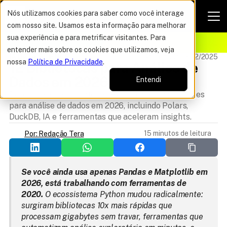
Nós utilizamos cookies para saber como você interage
com nosso site. Usamos esta informação para melhorar
VAGAS POR TEMPO LIMITADO
sua experiência e para metrificar visitantes. Para
ELHOR OFERTA DO ANO
16%
entender mais sobre os cookies que utilizamos, veja
IA DATA SCIENCE
Atualizado 23/12/2025
nossa
Política de Privacidade
.
12 Bibliotecas para Análise de 
Dados em 2026
Entendi
Descubra as 12 bibliotecas Python mais importantes
para análise de dados em 2026, incluindo Polars,
DuckDB, IA e ferramentas que aceleram insights.
15 minutos de leitura
Por: Redação Tera
Se você ainda usa apenas Pandas e Matplotlib em 
2026, está trabalhando com ferramentas de 
2020.
 O ecossistema Python mudou radicalmente: 
surgiram bibliotecas 10x mais rápidas que 
processam gigabytes sem travar, ferramentas que 