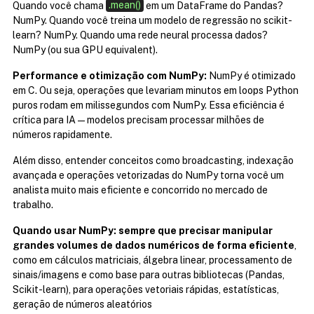
Quando você chama 
.mean()
 em um DataFrame do Pandas? 
NumPy. Quando você treina um modelo de regressão no scikit-
learn? NumPy. Quando uma rede neural processa dados? 
NumPy (ou sua GPU equivalent).
Performance e otimização com NumPy:
 NumPy é otimizado 
em C. Ou seja, operações que levariam minutos em loops Python 
puros rodam em milissegundos com NumPy. Essa eficiência é 
crítica para IA — modelos precisam processar milhões de 
números rapidamente.
Além disso, entender conceitos como broadcasting, indexação 
avançada e operações vetorizadas do NumPy torna você um 
analista muito mais eficiente e concorrido no mercado de 
trabalho.
Quando usar NumPy:
sempre que precisar manipular 
grandes volumes de dados numéricos de forma eficiente
, 
como em cálculos matriciais, álgebra linear, processamento de 
sinais/imagens e como base para outras bibliotecas (Pandas, 
Scikit-learn), para operações vetoriais rápidas, estatísticas, 
geração de números aleatórios