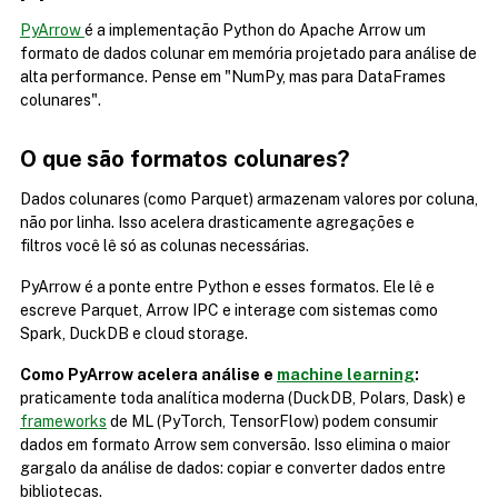
PyArrow 
é a implementação Python do Apache Arrow um 
formato de dados colunar em memória projetado para análise de 
alta performance. Pense em "NumPy, mas para DataFrames 
colunares".
O que são formatos colunares? 
Dados colunares (como Parquet) armazenam valores por coluna, 
não por linha. Isso acelera drasticamente agregações e 
filtros você lê só as colunas necessárias.
PyArrow é a ponte entre Python e esses formatos. Ele lê e 
escreve Parquet, Arrow IPC e interage com sistemas como 
Spark, DuckDB e cloud storage.
Como PyArrow acelera análise e 
machine learning
:
praticamente toda analítica moderna (DuckDB, Polars, Dask) e 
frameworks
 de ML (PyTorch, TensorFlow) podem consumir 
dados em formato Arrow sem conversão. Isso elimina o maior 
gargalo da análise de dados: copiar e converter dados entre 
bibliotecas. 