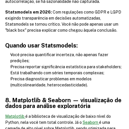
autocorrelação, se há sazonalidade não capturada.
Statsmodels em 2026:
 Com regulações como GDPR e LGPD 
exigindo transparência em decisões automatizadas, 
Statsmodels se tornou crítico. Você não pode apenas usar um 
"black box" precisa explicar como chegou àquela conclusão.
Quando usar Statsmodels:
Você precisa quantificar incerteza, não apenas fazer 
predições;
Precisa reportar significância estatística para stakeholders;
Está trabalhando com séries temporais complexas;
Precisa diagnosticar problemas em modelos 
(multicolinearidade, heterocedasticidade).
8. Matplotlib & Seaborn — visualização de 
dados para análise exploratória
Matplotlib 
é a biblioteca de visualização de baixo nível do 
Python, nela você tem total controle. Já o 
Seaborn 
é uma 
camada de alto nível sobre Matplotlib, sendo otimizada para 