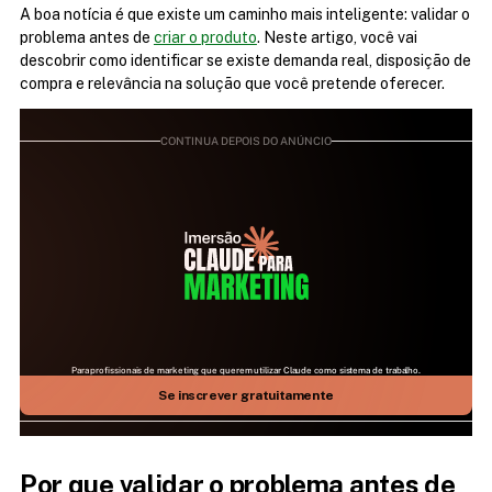
A boa notícia é que existe um caminho mais inteligente: validar o 
problema antes de 
criar o produto
. Neste artigo, você vai 
descobrir como identificar se existe demanda real, disposição de 
compra e relevância na solução que você pretende oferecer.
CONTINUA DEPOIS DO ANÚNCIO
Para profissionais de marketing que querem utilizar Claude como sistema de trabalho.
25 DE JULHO | 09H ÀS 17H | AO VIVO NO ZOOM
Aprenda como fazer a IA mais relevante do mundo 
Se inscrever gratuitamente
trabalhar para você
Por que validar o problema antes de 