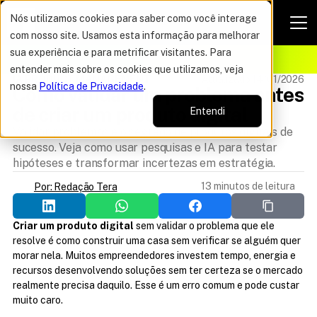
Nós utilizamos cookies para saber como você interage
com nosso site. Usamos esta informação para melhorar
VAGAS POR TEMPO LIMITADO
sua experiência e para metrificar visitantes. Para
ELHOR OFERTA DO ANO
15%
entender mais sobre os cookies que utilizamos, veja
IA PRODUCT MANAGEMENT
Atualizado 14/01/2026
nossa
Política de Privacidade
.
Como validar um problema antes 
de criar um produto digital
Entendi
Validar problemas é o segredo de produtos digitais de
sucesso. Veja como usar pesquisas e IA para testar
hipóteses e transformar incertezas em estratégia.
13 minutos de leitura
Por: Redação Tera
Criar um produto digital
 sem validar o problema que ele 
resolve é como construir uma casa sem verificar se alguém quer 
morar nela. Muitos empreendedores investem tempo, energia e 
recursos desenvolvendo soluções sem ter certeza se o mercado 
realmente precisa daquilo. Esse é um erro comum e pode custar 
muito caro.