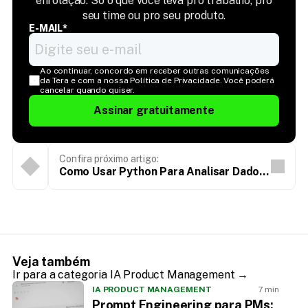
enrolação. Só o que você leva pro trabalho, pro
seu time ou pro seu produto.
E-MAIL*
Ao continuar, concordo em receber outras comunicações 
da Tera e com a nossa Política de Privacidade. Você poderá 
cancelar quando quiser.
Assinar gratuitamente
Confira próximo artigo:
Como Usar Python Para Analisar Dados:
Passo a Passo
Veja também
Ir para a categoria IA Product Management →
IA PRODUCT MANAGEMENT
7 min
Prompt Engineering para PMs: