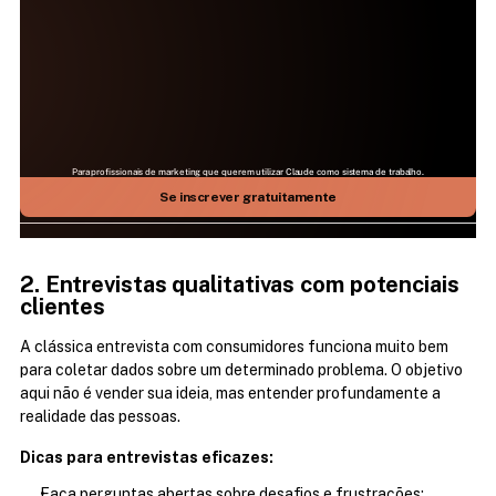
Para profissionais de marketing que querem utilizar Claude como sistema de trabalho.
25 DE JULHO | 09H ÀS 17H | AO VIVO NO ZOOM
Aprenda como fazer a IA mais relevante do mundo 
Se inscrever gratuitamente
trabalhar para você
2. Entrevistas qualitativas com potenciais 
clientes
A clássica entrevista com consumidores funciona muito bem 
para coletar dados sobre um determinado problema. O objetivo 
aqui não é vender sua ideia, mas entender profundamente a 
realidade das pessoas.
Dicas para entrevistas eficazes:
Faça perguntas abertas sobre desafios e frustrações;