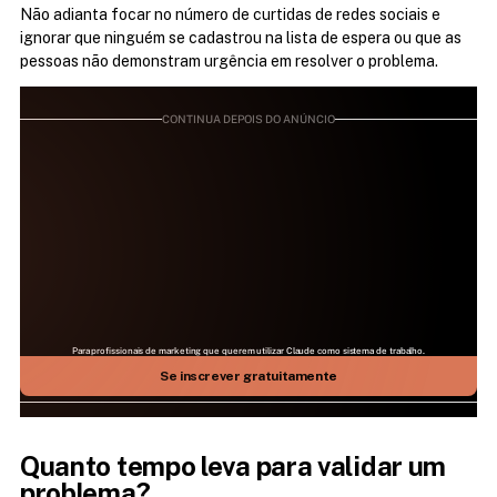
Não adianta focar no número de curtidas de redes sociais e 
ignorar que ninguém se cadastrou na lista de espera ou que as 
pessoas não demonstram urgência em resolver o problema.
CONTINUA DEPOIS DO ANÚNCIO
Para profissionais de marketing que querem utilizar Claude como sistema de trabalho.
25 DE JULHO | 09H ÀS 17H | AO VIVO NO ZOOM
Aprenda como fazer a IA mais relevante do mundo 
Se inscrever gratuitamente
trabalhar para você
Quanto tempo leva para validar um 
problema?