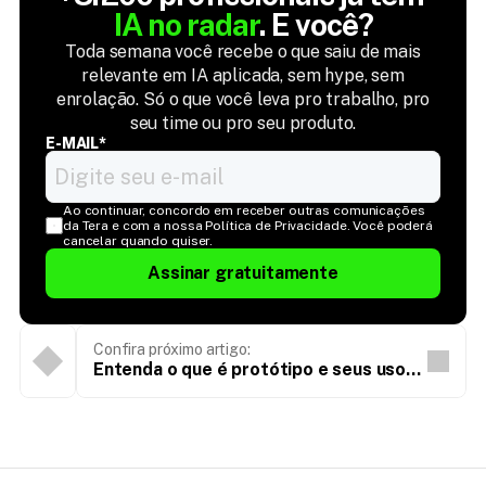
IA no radar
. E você?
Toda semana você recebe o que saiu de mais
relevante em IA aplicada, sem hype, sem
enrolação. Só o que você leva pro trabalho, pro
seu time ou pro seu produto.
E-MAIL*
Ao continuar, concordo em receber outras comunicações 
da Tera e com a nossa Política de Privacidade. Você poderá 
cancelar quando quiser.
Assinar gratuitamente
Confira próximo artigo:
Entenda o que é protótipo e seus usos
nos times de Produto e Design