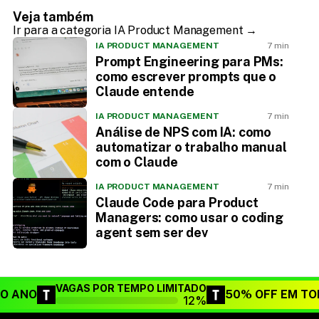
Veja também
Ir para a categoria IA Product Management →
IA PRODUCT MANAGEMENT
7 min
Prompt Engineering para PMs:
como escrever prompts que o
Claude entende
IA PRODUCT MANAGEMENT
7 min
Análise de NPS com IA: como
automatizar o trabalho manual
com o Claude
IA PRODUCT MANAGEMENT
7 min
Claude Code para Product
Managers: como usar o coding
agent sem ser dev
VAGAS POR TEMPO LIMITADO
DO ANO
50% OFF EM TO
12%