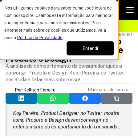
Nós utilizamos cookies para saber como você interage
com nosso site. Usamos esta informação para melhorar
VAGAS POR TEMPO LIMITADO
sua experiência e para metrificar visitantes. Para
ELHOR OFERTA DO ANO
12%
entender mais sobre os cookies que utilizamos, veja
IA PRODUCT MANAGEMENT
Atualizado 28/09/2021
nossa
Política de Privacidade
.
Análise do comportamento do 
consumidor e integração entre 
Entendi
Produto e Design
A análise do comportamento do consumidor ajuda a
convergir Produto e Design. Kenji Pereira, do Twitter,
nos ajuda a falar mais sobre isso!
13 minutos de leitura
Por: Kellison Ferreira
Koji Pereira, Product Designer no Twitter, mostra 
como Produto e Design devem convergir no 
entendimento do comportamento do consumidor.