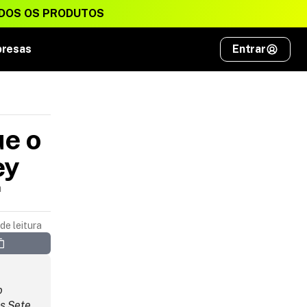
DOS OS PRODUTOS
presas
Entrar
e o 
ey
a
de leitura
 
 Sete 