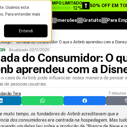
VAGAS POR TEMPO LIMITADO
DO ANO
50% OFF EM TO
12%
ite. Usamos esta
es. Para entender mais
Cursos
Formações
Imersões
Gratuito
Para Em
Entendi
Design
Jornada do Consumidor: O que o Airbnb aprendeu com a Disney
IGN
Atualizado 02/11/2020
nada do Consumidor: O qu
bnb aprendeu com a Disn
 o case do Airbnb pode influenciar nossa maneira de pensar 
ia de pessoas usuárias.
7 minutos 
edação Tera
e muito tempo, os fundadores do Airbnb acreditavam que a 
ência dos consumidores era centrada na hospedagem. Mas tudo
quando um deles leu sobre a produção de "Branca de Neve e os