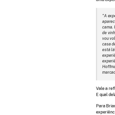
"A expe
aparec
cama. 
de vin
vou vol
casa de
está lá
experi
experiê
Hoffma
marcad
Vale a ref
E qual de
Para Brian
experiênci