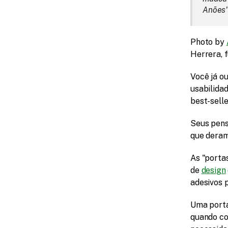
Anões"
Photo by 
Herrera, 
Você já o
usabilidad
best-selle
Seus pens
que deram
As "porta
de 
design
adesivos 
Uma porta
quando co