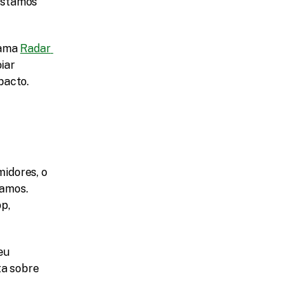
stamos 
ama 
Radar 
ar 
pacto.
dores, o 
amos. 
, 
u 
a sobre 