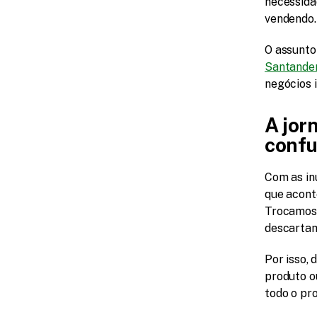
necessida
vendendo.
O assunto
Santander
negócios 
A jor
conf
Com as in
que acont
Trocamos 
descartam
Por isso, 
produto o
todo o pr