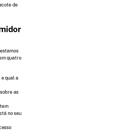
acote de 
midor 
 estamos 
em quatro 
e qual a 
sobre as 
 tem 
stá no seu 
cesso 