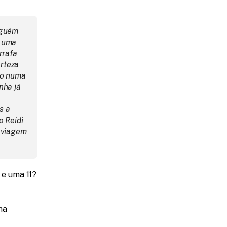
nguém 
 uma 
rafa 
rteza 
lo numa 
ha já 
 a 
 Reidi 
viagem 
e uma 11? 
a 