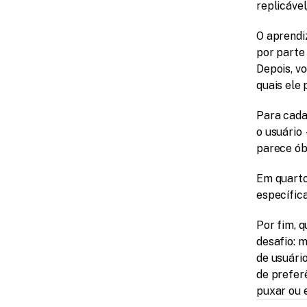
replicáve
O aprendiz
por parte 
Depois, vo
quais ele 
Para cada
o usuário
parece ób
Em quarto
específica
Por fim, 
desafio: m
de usuári
de preferê
puxar ou 