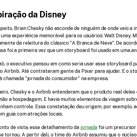
piração da Disney
speito, Brian Chesky não esconde de ninguém de onde veio a in
r uma experiência memorável para os usuários: Walt Disney. Ma
amente da releitura do clássico "A Branca de Neve". De acord
ssa foi a primeira vez que um storyboard foi usado em uma a
ali, o executivo pensou em como seria usar esse storyboard pa
o Airbnb. Até contrataram gente da Pixar para ajudar. E o st
 à chamada "jornada do consumidor" na empresa.
eiro, Chesky e o Airbnb entenderam que o produto real deles e
 não a hospedagem. E havia muitos elementos da viagem sobre
tinham controle. Essa constatação deu origem, por exemplo, a
um guia com atrações locais.
nto de vista, esse detalhamento da 
jornada
 foi um precursor 
 tornou. A partir dali, o time do Airbnb assumiu que o núcleo 