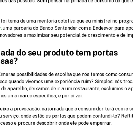
des das pessoas. Sem pensar na jornada de consumo do que e
 foi tema de uma mentoria coletiva que eu ministrei no progr
,
 uma parceria do Banco Santander com a Endeavor para apoi
inovadores a maximizar seu potencial de crescimento e de im
nada do seu produto tem portas 
usas?
úmeras possibilidades de escolha que nós temos como consumi
ece quando vivemos uma experiência ruim? Simples: nós troc
de aparelho, deixamos de ir a um restaurante, excluímos o app
os uma marca específica, e por aí vai.
deixo a provocação: na jornada que o consumidor terá com o se
u serviço, onde estão as portas que podem confundi-lo? Reflit
ocesso e procure descobrir onde ele pode emperrar.