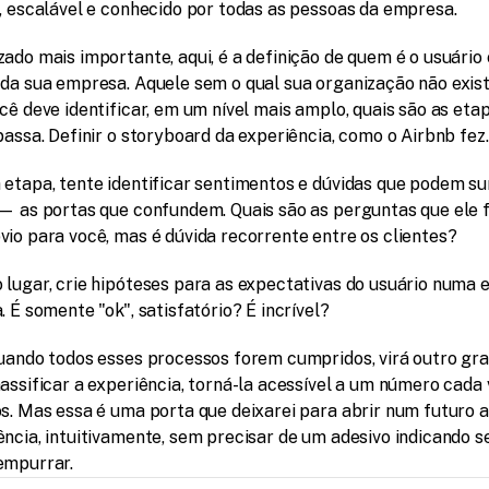
l, escalável e conhecido por todas as pessoas da empresa.
ado mais importante, aqui, é a definição de quem é o usuário 
da sua empresa. Aquele sem o qual sua organização não existir
cê deve identificar, em um nível mais amplo, quais são as etap
passa. Definir o storyboard da experiência, como o Airbnb fez.
 etapa, tente identificar sentimentos e dúvidas que podem sur
 — as portas que confundem. Quais são as perguntas que ele f
vio para você, mas é dúvida recorrente entre os clientes?
 lugar, crie hipóteses para as expectativas do usuário numa e
. É somente "ok", satisfatório? É incrível?
quando todos esses processos forem cumpridos, virá outro gra
assificar a experiência, torná-la acessível a um número cada 
os. Mas essa é uma porta que deixarei para abrir num futuro a
ncia, intuitivamente, sem precisar de um adesivo indicando se
empurrar.