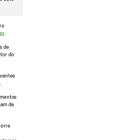
o 
or
.
 de 
tor do 
vantes 
.
mentos 
sam de 
orre 