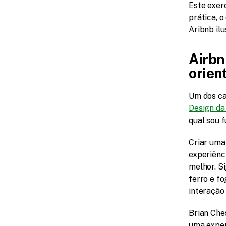
Este exer
prática, 
Aribnb ilu
Airbn
orien
Um dos ca
Design da
qual sou 
Criar uma
experiênc
melhor. Si
ferro e fo
interação
Brian Che
uma experi