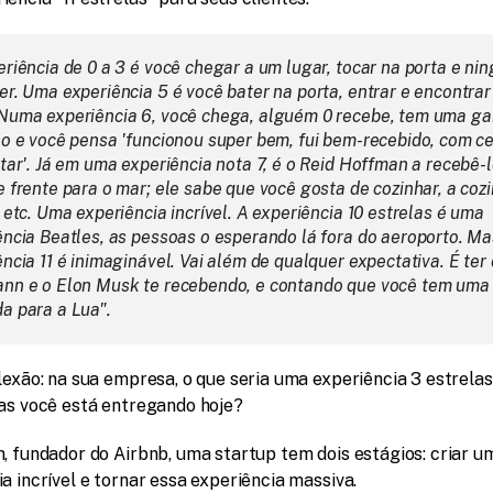
riência de 0 a 3 é você chegar a um lugar, tocar na porta e ni
er. Uma experiência 5 é você bater na porta, entrar e encontrar
Numa experiência 6, você chega, alguém 0 recebe, tem uma gar
ho e você pensa 'funcionou super bem, fui bem-recebido, com ce
tar'. Já em uma experiência nota 7, é o Reid Hoffman a recebê-
 frente para o mar; ele sabe que você gosta de cozinhar, a cozin
 etc. Uma experiência incrível. A experiência 10 estrelas é uma 
ência Beatles, as pessoas o esperando lá fora do aeroporto. Mas
ncia 11 é inimaginável. Vai além de qualquer expectativa. É ter o
nn e o Elon Musk te recebendo, e contando que você tem uma 
a para a Lua".
lexão: na sua empresa, o que seria uma experiência 3 estrelas 
las você está entregando hoje?
, fundador do Airbnb, uma startup tem dois estágios: criar um
a incrível e tornar essa experiência massiva.