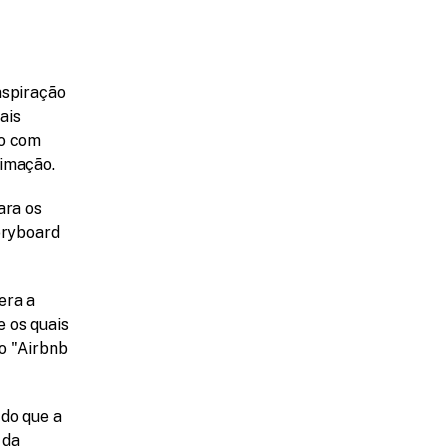
spiração 
is 
o com 
nimação.
ra os 
oryboard 
ra a 
 os quais 
o "Airbnb 
do que a 
da 