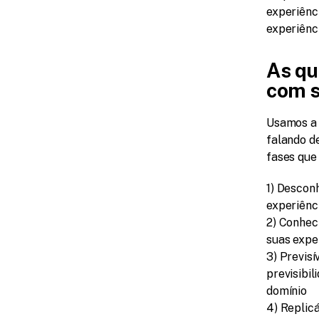
experiênc
experiênci
As qu
com 
Usamos a 
falando d
fases que
1) Desconh
experiênc
2) Conheci
suas exper
3) Previsí
previsibil
domínio
4) Replicá