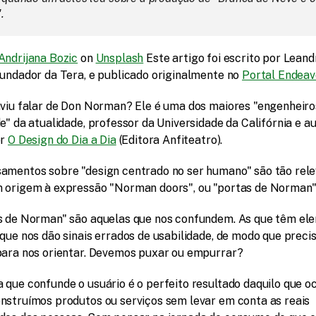
.
Andrijana Bozic
 on 
Unsplash
 Este artigo foi escrito por Leandr
fundador da Tera, e publicado originalmente no 
Portal Endeav
uviu falar de Don Norman? Ele é uma dos maiores "engenheiros
e" da atualidade, professor da Universidade da Califórnia e au
r 
O Design do Dia a Dia
 (Editora Anfiteatro).
amentos sobre "design centrado no ser humano" são tão rele
 origem à expressão "Norman doors", ou "portas de Norman"
s de Norman" são aquelas que nos confundem. As que têm ele
 que nos dão sinais errados de usabilidade, de modo que preci
para nos orientar. Devemos puxar ou empurrar?
 que confunde o usuário é o perfeito resultado daquilo que oc
nstruímos produtos ou serviços sem levar em conta as reais 