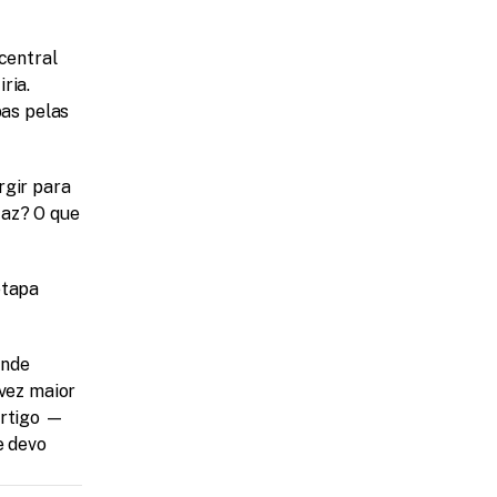
central 
ia. 
as pelas 
gir para 
az? O que 
tapa 
nde 
vez maior 
rtigo — 
 devo 