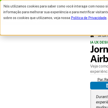
MELHOR OFERTA 
Nós utilizamos cookies para saber como você interage com nosso s
informação para melhorar sua experiência e para metrificar visitant
sobre os cookies que utilizamos, veja nossa
Política de Privacidade
.
IA UX 
IA UX DES
Jor
Air
Veja como
SUMÁRIO
experiênc
Por: R
Durant
experi
mudou 