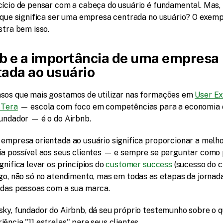
cício de pensar com a cabeça do usuário é fundamental. Mas, 
o que significa ser uma empresa centrada no usuário? O exempl
stra bem isso.
b e a importância de uma empresa 
tada ao usuário
sos que mais gostamos de utilizar nas formações em 
User Ex
 Tera
 — escola com foco em competências para a economia di
fundador — é o do Airbnb.
 empresa orientada ao usuário significa proporcionar a melho
ia possível aos seus clientes — e sempre se perguntar como 
gnifica levar os princípios do 
customer success
 (sucesso do cl
go, não só no atendimento, mas em todas as etapas da jornada
 das pessoas com a sua marca.
sky, fundador do Airbnb, dá seu próprio testemunho sobre o qu
ência "11 estrelas" para seus clientes.