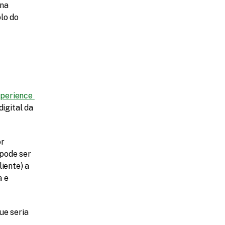
na 
o do 
perience 
gital da 
r 
pode ser 
iente) a 
 e 
e seria 