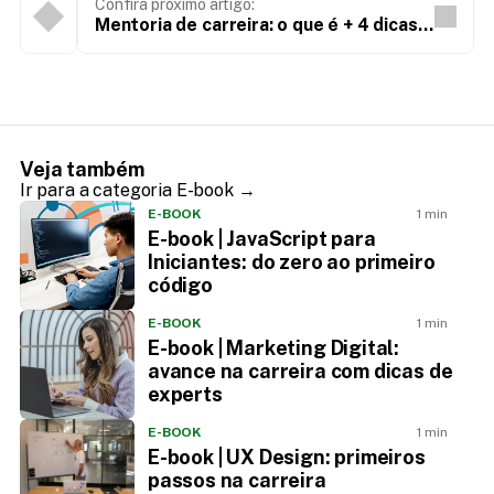
Confira próximo artigo:
Mentoria de carreira: o que é + 4 dicas
para conseguir essa orientação
Veja também
Ir para a categoria E-book →
E-BOOK
1 min
E-book | JavaScript para
Iniciantes: do zero ao primeiro
código
E-BOOK
1 min
E-book | Marketing Digital:
avance na carreira com dicas de
experts
E-BOOK
1 min
E-book | UX Design: primeiros
passos na carreira