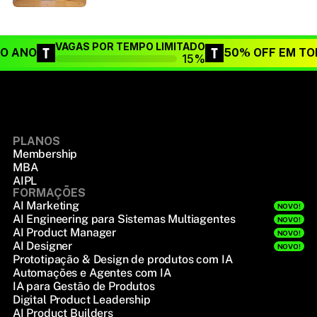
VAGAS POR TEMPO LIMITADO
DO ANO
50% OFF EM TO
15%
PLANOS
Membership
MBA
AIPL
FORMAÇÕES
AI Marketing
NOVO!
AI Engineering para Sistemas Multiagentes
NOVO!
AI Product Manager
NOVO!
AI Designer
NOVO!
Prototipação & Design de produtos com IA
Automações e Agentes com IA
IA para Gestão de Produtos
Digital Product Leadership
AI Product Builders