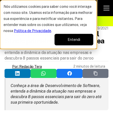
Nós utilizamos cookies para saber como você interage
com nosso site. Usamos esta informação para melhorar
VAGAS POR TEMPO LIMITADO
sua experiência e para metrificar visitantes. Para
ELHOR OFERTA DO ANO
15%
entender mais sobre os cookies que utilizamos, veja
E-BOOK
Atualizado 17/09/2021
nossa
Política de Privacidade
.
E-book | Desenvolvimento Full 
Stack: primeiros passos na área
Entendi
Conheça a área de Desenvolvimento de Software,
entenda a dinâmica da atuação nas empresas e
descubra 8 passos essenciais para sair do zeroo
2 minutos de leitura
Por: Redação Tera
Conheça a área de Desenvolvimento de Software, 
entenda a dinâmica da atuação nas empresas e 
descubra 8 passos essenciais para sair do zero até 
sua primeira oportunidade.