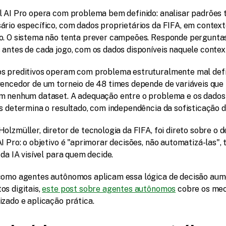
l AI Pro opera com problema bem definido: analisar padrões t
ário específico, com dados proprietários da FIFA, em context
o. O sistema não tenta prever campeões. Responde perguntas
 antes de cada jogo, com os dados disponíveis naquele contex
s preditivos operam com problema estruturalmente mal defin
vencedor de um torneio de 48 times depende de variáveis que 
m nenhum dataset. A adequação entre o problema e os dados 
is determina o resultado, com independência da sofisticação 
olzmüller, diretor de tecnologia da FIFA, foi direto sobre o de
I Pro: o objetivo é "aprimorar decisões, não automatizá-las", 
 da IA visível para quem decide.
como agentes autônomos aplicam essa lógica de decisão aum
s digitais, 
este post sobre agentes autônomos
 cobre os me
izado e aplicação prática.