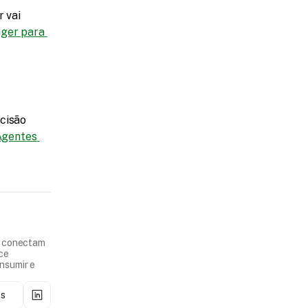
 vai 
ger para 
cisão 
gentes 
e conectam
ece
nsumir e
os