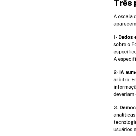
Três 
A escala d
aparecem 
1- Dados 
sobre o F
específic
A especif
2- IA aum
árbitro. 
informaçã
deveriam 
3- Democr
analítica
tecnologi
usuários 