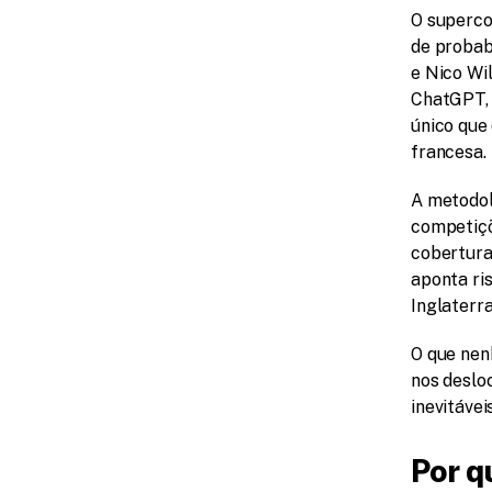
O superco
de probab
e Nico Wil
ChatGPT, 
único que 
francesa.
A metodol
competiçõ
cobertura
aponta ris
Inglaterra
O que nen
nos desloc
inevitáve
Por q