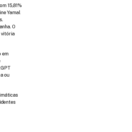
om 15,81% 
ine Yamal 
. 
nha. O 
itória 
 em 
 
tGPT 
a ou 
imáticas 
identes 