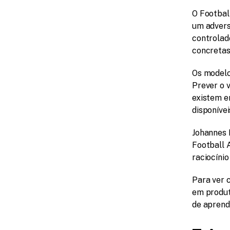
O Footbal
um advers
controlad
concretas
Os modelo
Prever o 
existem e
disponíve
Johannes H
Football A
raciocínio
Para ver 
em produto
de aprend