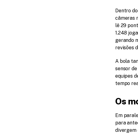
Dentro dos
câmeras n
lê 29 pont
1.248 jog
gerando m
revisões 
A bola ta
sensor de
equipes de
tempo rea
Os mo
Em parale
para ante
divergem 