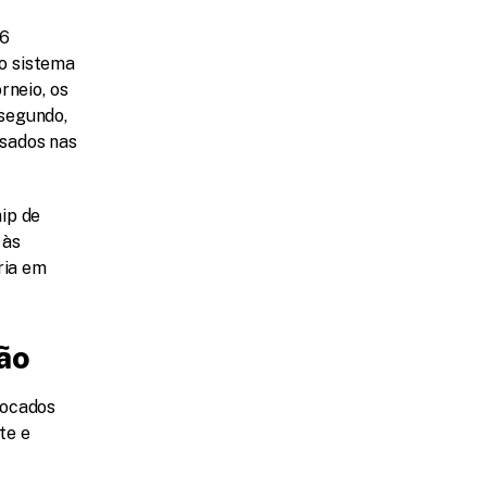
6 
 sistema 
neio, os 
segundo, 
sados nas 
p de 
às 
ia em 
ão
ocados 
e e 