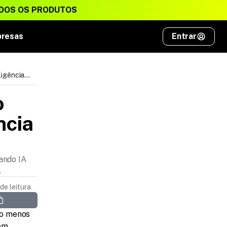
DOS OS PRODUTOS
presas
Entrar
ligência
 
cia 
ando IA
.
de leitura
o menos 
em 