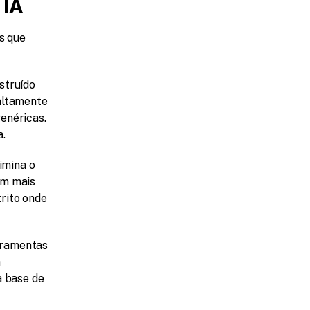
 IA
s que 
struído 
altamente 
néricas. 
a.
mina o 
m mais 
ito onde 
ramentas 
 
 base de 