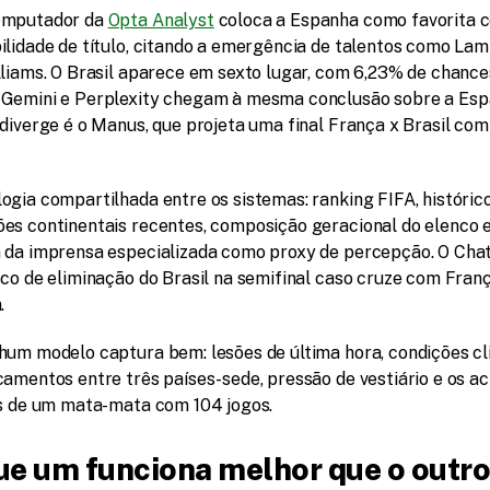
mputador da 
Opta Analyst
 coloca a Espanha como favorita c
ilidade de título, citando a emergência de talentos como Lam
liams. O Brasil aparece em sexto lugar, com 6,23% de chances
Gemini e Perplexity chegam à mesma conclusão sobre a Espa
diverge é o Manus, que projeta uma final França x Brasil com v
ogia compartilhada entre os sistemas: ranking FIFA, histórico
es continentais recentes, composição geracional do elenco e
 da imprensa especializada como proxy de percepção. O Cha
co de eliminação do Brasil na semifinal caso cruze com Franç
.
hum modelo captura bem: lesões de última hora, condições cl
amentos entre três países-sede, pressão de vestiário e os ac
is de um mata-mata com 104 jogos.
ue um funciona melhor que o outro