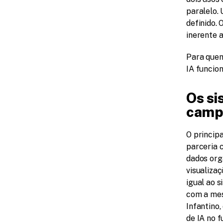
paralelo.
definido. 
inerente 
Para quem 
IA funcio
Os si
camp
O principa
parceria 
dados orga
visualiza
igual ao s
com a mes
Infantino,
de IA no f