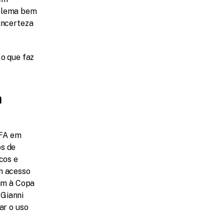
blema bem 
incerteza 
o que faz 
 
FA em 
s de 
os e 
m acesso 
am à Copa 
Gianni 
r o uso 