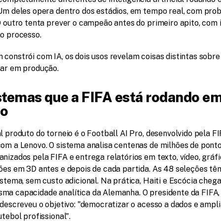
 Um deles opera dentro dos estádios, em tempo real, com pro
O outro tenta prever o campeão antes do primeiro apito, com 
ao processo.
constrói com IA, os dois usos revelam coisas distintas sobre 
nar em produção.
stemas que a FIFA está rodando em
o
l produto do torneio é o Football AI Pro, desenvolvido pela FI
com a Lenovo. O sistema analisa centenas de milhões de ponto
nizados pela FIFA e entrega relatórios em texto, vídeo, gráfic
ções em 3D antes e depois de cada partida. As 48 seleções tê
istema, sem custo adicional. Na prática, Haiti e Escócia cheg
ma capacidade analítica da Alemanha. O presidente da FIFA, 
 descreveu o objetivo: "democratizar o acesso a dados e amplia
utebol profissional".