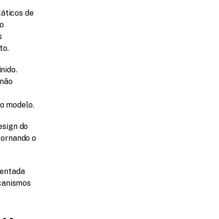
áticos de 
o 
 
to.
ido. 
não 
do modelo.
sign do 
tornando o 
entada 
canismos 