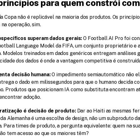
princípios para quem constrói com
a Copa não é replicável na maioria dos produtos. Os princípio
na operação, sim.
específicos superam dados gerais: 
O Football AI Pro foi con
ootball Language Model da FIFA, um conjunto proprietário e 
o. Modelos treinados em dados genéricos entregam análises ge
icidade dos dados é onde a vantagem competitiva é construíd
enta decisão humana: 
O impedimento semiautomático não eli
Entrega o dado em milissegundos para que o humano decida co
o. Produtos que posicionam IA como substituta encontram atr
encontrar adoção.
atização é decisão de produto: 
Dar ao Haiti as mesmas fer
s da Alemanha é uma escolha de design, não um subproduto da
a. Para times de produto, a pergunta equivalente: quem na sua
não tem acesso ao que os maiores têm?