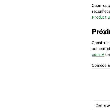
Quem está 
reconhece
Product B
Próx
Construir
aumentada
com IA
 da
Comece a 
Carregan
arti