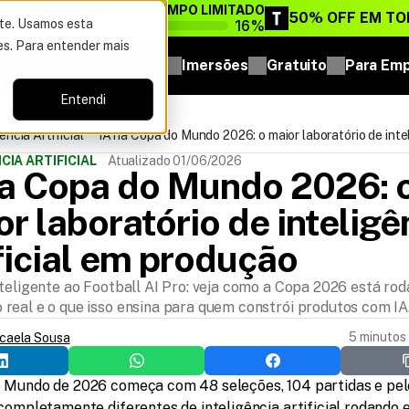
VAGAS POR TEMPO LIMITADO
DO ANO
50% OFF EM TO
16%
ite. Usamos esta
es. Para entender mais
Cursos
Formações
Imersões
Gratuito
Para Em
Entendi
ência Artificial
IA na Copa do Mundo 2026: o maior laboratório de inte
artificial em produção
CIA ARTIFICIAL
Atualizado 01/06/2026
na Copa do Mundo 2026: o
r laboratório de inteligên
ficial em produção
nteligente ao Football AI Pro: veja como a Copa 2026 está rod
real e o que isso ensina para quem constrói produtos com IA
5 minutos 
icaela Sousa
 Mundo de 2026 começa com 48 seleções, 104 partidas e pel
completamente diferentes de inteligência artificial rodando 