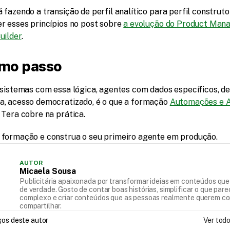
fazendo a transição de perfil analítico para perfil construtor
r esses princípios no post sobre 
a evolução do Product Mana
uilder
.
imo passo
 sistemas com essa lógica, agentes com dados específicos, de
, acesso democratizado, é o que a formação 
Automações e A
 Tera cobre na prática.
formação e construa o seu primeiro agente em produção.
AUTOR
Micaela Sousa
Publicitária apaixonada por transformar ideias em conteúdos qu
de verdade. Gosto de contar boas histórias, simplificar o que par
complexo e criar conteúdos que as pessoas realmente querem co
compartilhar.
do...
gos deste autor
Ver tod