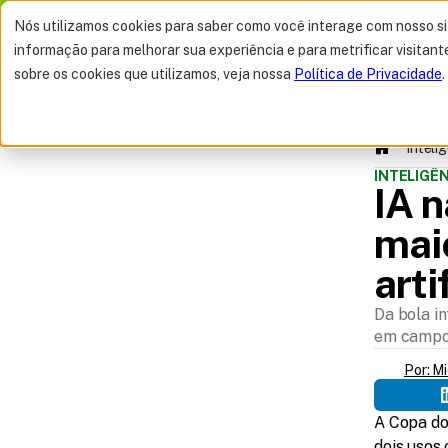
MELHOR OFERTA 
Nós utilizamos cookies para saber como você interage com nosso s
informação para melhorar sua experiência e para metrificar visitant
sobre os cookies que utilizamos, veja nossa
Política de Privacidade
.
Intelig
INTELIGÊN
IA 
maio
arti
SUMÁRIO
Da bola i
em campo 
Por: M
A Copa do
dois usos 