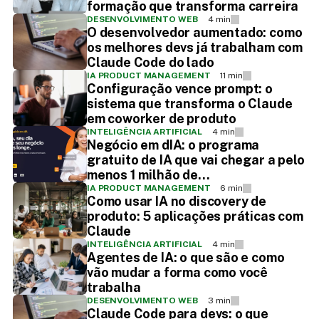
formação que transforma carreira
DESENVOLVIMENTO WEB
4 min
O desenvolvedor aumentado: como
os melhores devs já trabalham com
Claude Code do lado
IA PRODUCT MANAGEMENT
11 min
Configuração vence prompt: o
sistema que transforma o Claude
em coworker de produto
INTELIGÊNCIA ARTIFICIAL
4 min
Negócio em dIA: o programa
gratuito de IA que vai chegar a pelo
menos 1 milhão de
empreendedores
IA PRODUCT MANAGEMENT
6 min
Como usar IA no discovery de
produto: 5 aplicações práticas com
Claude
INTELIGÊNCIA ARTIFICIAL
4 min
Agentes de IA: o que são e como
vão mudar a forma como você
trabalha
DESENVOLVIMENTO WEB
3 min
Claude Code para devs: o que