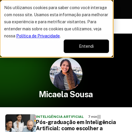
Nós utilizamos cookies para saber como você interage
com nosso site. Usamos esta informação para melhorar
sua experiência e para metrificar visitantes. Para
VAGAS POR TEMPO LIMITADO
DO ANO
50% OFF EM TO
16%
entender mais sobre os cookies que utilizamos, veja
nossa
Política de Privacidade
.
Autores
Micaela Sousa
Entendi
Micaela Sousa
INTELIGÊNCIA ARTIFICIAL
7 min
Pós-graduação em Inteligência
Artificial: como escolher a