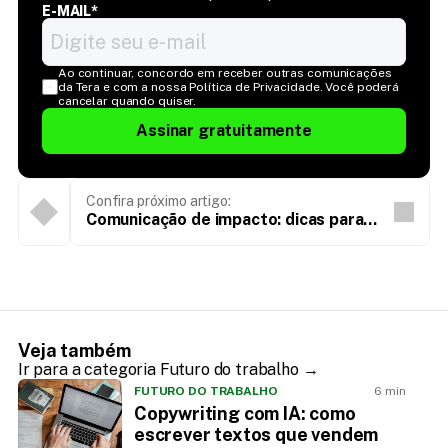
E-MAIL*
Ao continuar, concordo em receber outras comunicações 
da Tera e com a nossa Política de Privacidade. Você poderá 
cancelar quando quiser.
Assinar gratuitamente
Confira próximo artigo:
Comunicação de impacto: dicas para
engajar stakeholders e impulsionar seu
produto
Veja também
Ir para a categoria Futuro do trabalho →
FUTURO DO TRABALHO
6 min
Copywriting com IA: como
escrever textos que vendem