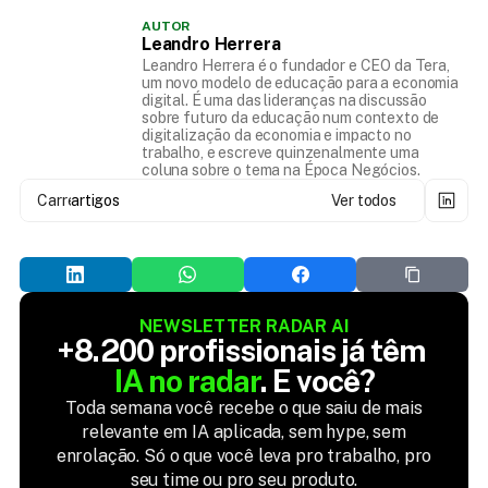
AUTOR
Leandro Herrera
Leandro Herrera é o fundador e CEO da Tera,
um novo modelo de educação para a economia
digital. É uma das lideranças na discussão
sobre futuro da educação num contexto de
digitalização da economia e impacto no
trabalho, e escreve quinzenalmente uma
coluna sobre o tema na Época Negócios.
Carregando...
artigos
Ver todos
NEWSLETTER RADAR AI
+8.200 profissionais já têm 
IA no radar
. E você?
Toda semana você recebe o que saiu de mais
relevante em IA aplicada, sem hype, sem
enrolação. Só o que você leva pro trabalho, pro
seu time ou pro seu produto.