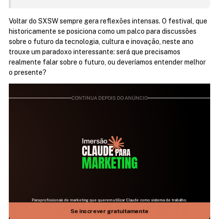
Voltar do SXSW sempre gera reflexões intensas. O festival, que 
historicamente se posiciona como um palco para discussões 
sobre o futuro da tecnologia, cultura e inovação, neste ano 
trouxe um paradoxo interessante: será que precisamos 
realmente falar sobre o futuro, ou deveríamos entender melhor 
o presente?
CONTINUA DEPOIS DO ANÚNCIO
Para profissionais de marketing que querem utilizar Claude como sistema de trabalho.
25 DE JULHO | 09H ÀS 17H | AO VIVO NO ZOOM
Aprenda como fazer a IA mais relevante do mundo 
Se inscrever gratuitamente
trabalhar para você