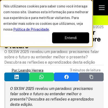
Nós utilizamos cookies para saber como você interage
com nosso site. Usamos esta informação para melhorar
VAGAS POR TEMPO LIMITADO
sua experiência e para metrificar visitantes. Para
ELHOR OFERTA DO ANO
16%
entender mais sobre os cookies que utilizamos, veja
FUTURO DO TRABALHO
Atualizado 21/03/2025
nossa
Política de Privacidade
.
SXSW 2025: Precisamos falar 
sobre o agora, não apenas sobre 
Entendi
o futuro
O SXSW 2025 revelou um paradoxo: precisamos falar
sobre o futuro ou entender melhor o presente?
Descubra as reflexões e aprendizados desta edição
3 minutos de leitura
Por: Leandro Herrera
O SXSW 2025 revelou um paradoxo: precisamos 
falar sobre o futuro ou entender melhor o 
presente? Descubra as reflexões e aprendizados 
desta edição.