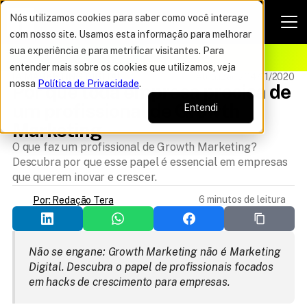
Nós utilizamos cookies para saber como você interage
com nosso site. Usamos esta informação para melhorar
VAGAS POR TEMPO LIMITADO
sua experiência e para metrificar visitantes. Para
ELHOR OFERTA DO ANO
12%
entender mais sobre os cookies que utilizamos, veja
IA MARKETING DIGITAL
Atualizado 04/11/2020
nossa
Política de Privacidade
.
Por que toda empresa precisa de 
um profissional de Growth 
Entendi
Marketing
O que faz um profissional de Growth Marketing?
Descubra por que esse papel é essencial em empresas
que querem inovar e crescer.
6 minutos de leitura
Por: Redação Tera
Não se engane: Growth Marketing não é Marketing 
Digital. Descubra o papel de profissionais focados 
em hacks de crescimento para empresas.