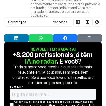
O time de Redação da Tera traduz
conhecimento em conteúdos claros, práticos e
profundos, conectando aprendizado real,
mercado, tecnologia e carreira em cada
publicação.
Carregando...
artigos
Ver todos
NEWSLETTER RADAR AI
+8.200 profissionais já têm 
IA no radar
. E você?
Toda semana você recebe o que saiu de mais
relevante em IA aplicada, sem hype, sem
enrolação. Só o que você leva pro trabalho, pro
seu time ou pro seu produto.
E-MAIL*
Ao continuar, concordo em receber outras comunicações 
da Tera e com a nossa Política de Privacidade. Você poderá 