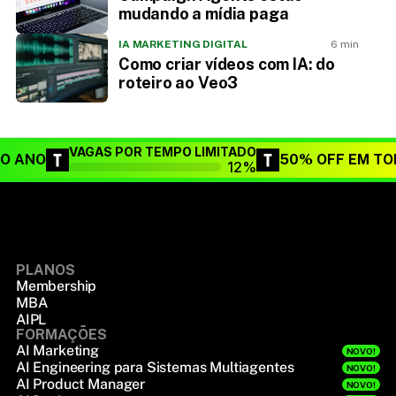
mudando a mídia paga
IA MARKETING DIGITAL
6 min
Como criar vídeos com IA: do
roteiro ao Veo3
VAGAS POR TEMPO LIMITADO
DO ANO
50% OFF EM TO
12%
PLANOS
Membership
MBA
AIPL
FORMAÇÕES
AI Marketing
NOVO!
AI Engineering para Sistemas Multiagentes
NOVO!
AI Product Manager
NOVO!