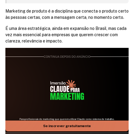
Marketing de produto é a disciplina que conecta o produto certo 
às pessoas certas, com a mensagem certa, no momento certo.
É uma área estratégica, ainda em expansão no Brasil, mas cada 
vez mais essencial para empresas que querem crescer com 
clareza, relevância e impacto.
CONTINUA DEPOIS DO ANÚNCIO
Para profissionais de marketing que querem utilizar Claude como sistema de trabalho.
25 DE JULHO | 09H ÀS 17H | AO VIVO NO ZOOM
Aprenda como fazer a IA mais relevante do mundo 
Se inscrever gratuitamente
trabalhar para você