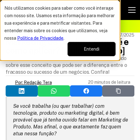
Nós utilizamos cookies para saber como você interage
com nosso site. Usamos esta informação para melhorar
VAGAS POR TEMPO LIMITADO
sua experiência e para metrificar visitantes. Para
ELHOR OFERTA DO ANO
15%
entender mais sobre os cookies que utilizamos, veja
IA MARKETING DIGITAL
Atualizado 08/07/2025
nossa
Política de Privacidade
.
Marketing de produto: O que é e 
como aplicar? [Guia Completo]
Entendi
Você sabe o que é Product Marketing? Entenda tudo
sobre esse conceito que pode ser a diferença entre o
fracasso ou sucesso de um negócios. Confira!
20 minutos de leitura
Por: Redação Tera
Se você trabalha (ou quer trabalhar) com 
tecnologia, produto ou marketing digital, é bem 
provável que já tenha ouvido falar em Marketing de 
Produto. Mas afinal, o que exatamente faz quem 
atua nessa função?