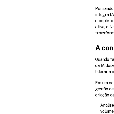
Pensando 
integra I
completo 
ativa, o 
transform
A con
Quando fa
da IA dei
liderar a 
Em um cen
gestão de
criação d
Análise
volumes