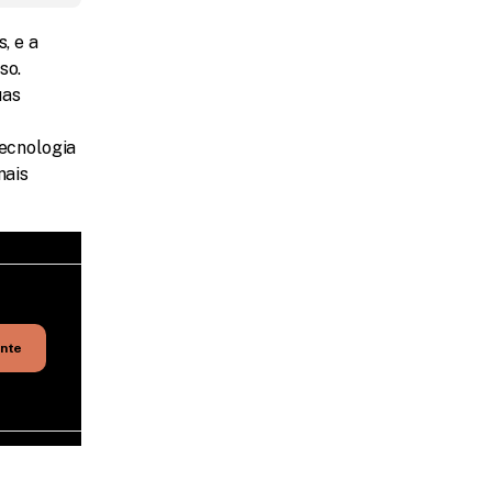
 e a 
o. 
as 
ecnologia 
ais 
ente