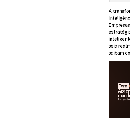
A transfor
Inteligênc
Empresas 
estratégia
inteligent
seja realm
saibam co
2
Apren
mundo
Para profis