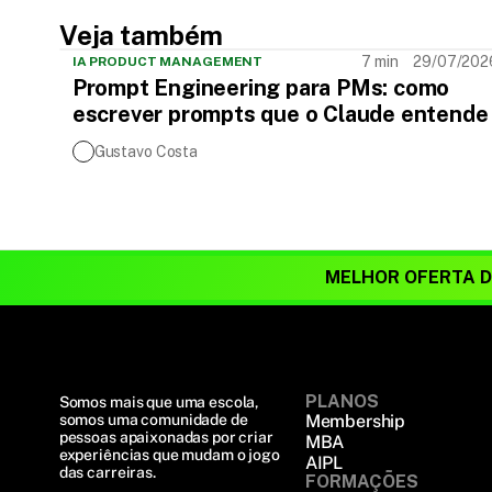
Veja também
7 min
29/07/202
IA PRODUCT MANAGEMENT
Prompt Engineering para PMs: como
escrever prompts que o Claude entende
Gustavo Costa
MELHOR OFERTA 
PLANOS
Somos mais que uma escola, 
somos uma comunidade de 
Membership
pessoas apaixonadas por criar 
MBA
experiências que mudam o jogo 
AIPL
das carreiras.
FORMAÇÕES