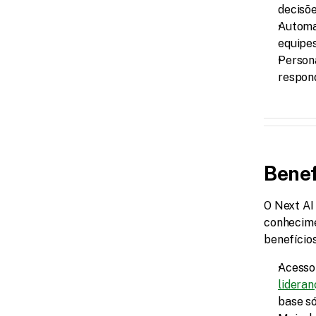
decisõe
Automat
equipe
Persona
respond
Benef
O Next AI 
conhecime
benefício
lideran
base só