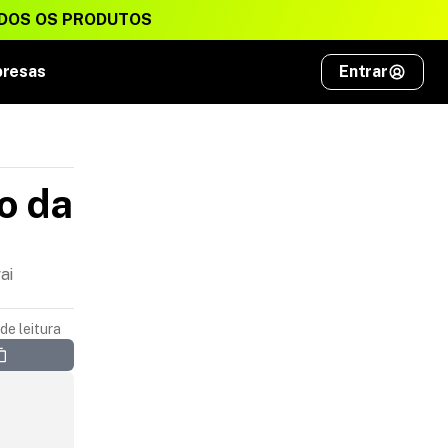
DOS OS PRODUTOS
presas
Entrar
 da 
ai
de leitura