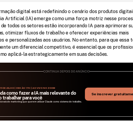
mação digital está redefinindo o cenário dos produtos digitais,
ia Artificial (IA) emerge como uma força motriz nesse process
de todos os setores estão incorporando IA para aprimorar su
s, otimizar fluxos de trabalho e oferecer experiências mais 
es e personalizadas aos usuários. No entanto, para que essa t
ente um diferencial competitivo, é essencial que os profission
mo aplicá-la estrategicamente em suas decisões.
CONTINUA DEPOIS DO ANÚNCIO
5 DE JULHO | 09H ÀS 17H | AO VIVO NO ZOOM
da como fazer a IA mais relevante do 
Se inscrever gratuitam
 trabalhar para você
sionais de marketing que querem utilizar Claude como sistema de trabalho.