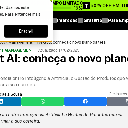
VAGAS POR TEMPO LIMITADO
DO ANO
50% OFF EM TO
16%
ite. Usamos esta
es. Para entender mais
Cursos
Formações
Imersões
Gratuito
Para Em
Entendi
oduct Management
Next AI: conheça o novo plano da tera
UCT MANAGEMENT
Atualizado 17/02/2025
 AI: conheça o novo plano
ncia entre Inteligência Artificial e Gestão de Produtos que v
r a sua carreira.
3 minutos 
icaela Sousa
ão entre Inteligência Artificial e Gestão de Produtos que vai 
rmar a sua carreira.