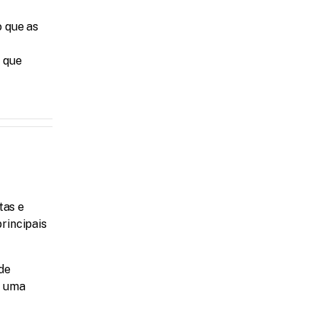
 que as 
 que 
as e 
incipais 
Acesso a 8 Formações Longas: Cursos abrangentes que cobrem desde 
 uma 