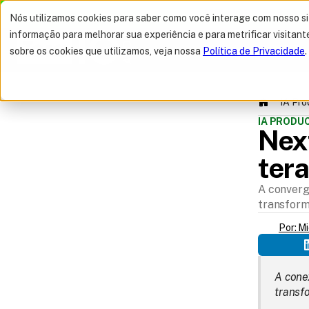
MELHOR OFERTA 
Nós utilizamos cookies para saber como você interage com nosso s
informação para melhorar sua experiência e para metrificar visitant
sobre os cookies que utilizamos, veja nossa
Política de Privacidade
.
IA Pr
IA PROD
Next
tera
A convergê
SUMÁRIO
transforma
Por: M
A conex
transfo