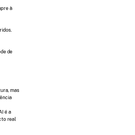
pre à 
ridos.
de de 
ura, mas 
ência 
I é a 
to real 