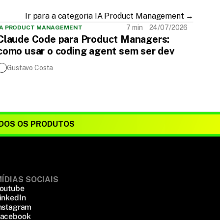
Ir para a categoria IA Product Management →
7 min
24/07/2026
IA PRODUCT MANAGEMENT
Claude Code para Product Managers:
como usar o coding agent sem ser dev
Gustavo Costa
DOS OS PRODUTOS
ÍDIAS SOCIAIS
outube
inkedIn
nstagram
acebook