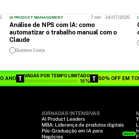
7 min
6
24/07/2026
IA PRODUCT MANAGEMENT
Análise de NPS com IA: como
automatizar o trabalho manual com o
Claude
Gustavo Costa
VAGAS POR TEMPO LIMITADO
DO ANO
50% OFF EM TO
16%
JORNADAS INTENSIVAS
M
AI Product Leaders
Y
MBA: Liderança de produtos digitais
L
Pós-Graduação em IA para
I
NOVO!
Negócios
F