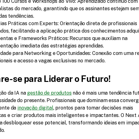
 100 Cursos e Workshops ao Vivo: Aprendizado contínuo com 
listas do mercado, garantindo que os assinantes estejam sem
das tendências.
as Práticas com Experts: Orientação direta de profissionais 
os, facilitando a aplicação prática dos conhecimentos adqui
entas e Frameworks Práticos: Recursos que auxiliam na 
entação imediata das estratégias aprendidas.
dade para Networking e Oportunidades: Conexão com uma re
ionais e acesso a vagas exclusivas no mercado.
re-se para Liderar o Futuro!
ão da IA na 
gestão de produtos
 não é mais uma tendência fut
sidade do presente. Profissionais que dominam essa converg
ente da 
inovação digital
, prontos para tomar decisões mais 
as e criar produtos mais inteligentes e impactantes. O Next A
a desbloquear esse potencial, transformando ideias em impac
o.