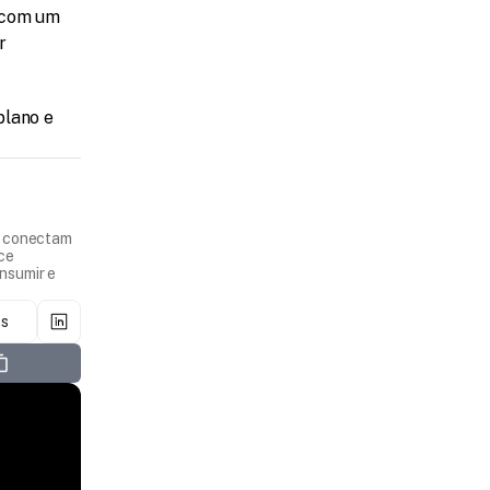
 com um 
 
lano e 
e conectam
ece
nsumir e
os