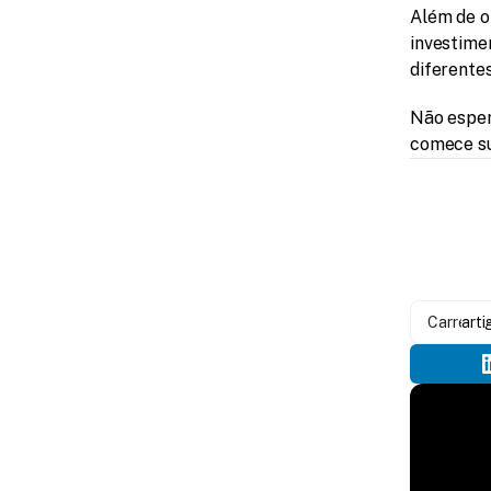
Além de o
investime
diferentes
Não esper
comece sua
Carregan
arti