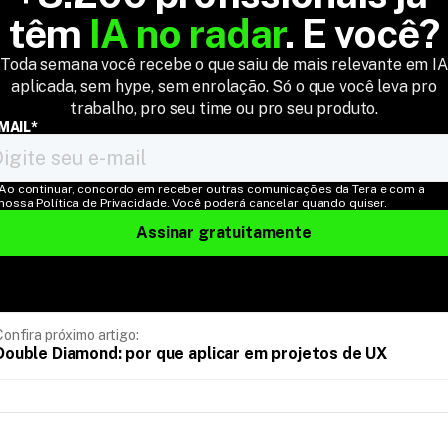
têm 
IA no radar
. E você?
Toda semana você recebe o que saiu de mais relevante em IA
aplicada, sem hype, sem enrolação. Só o que você leva pro
trabalho, pro seu time ou pro seu produto.
MAIL*
Ao continuar, concordo em receber outras comunicações da Tera e com a 
nossa Política de Privacidade. Você poderá cancelar quando quiser.
Assinar gratuitamente
Confira próximo artigo:
Double Diamond: por que aplicar em projetos de UX