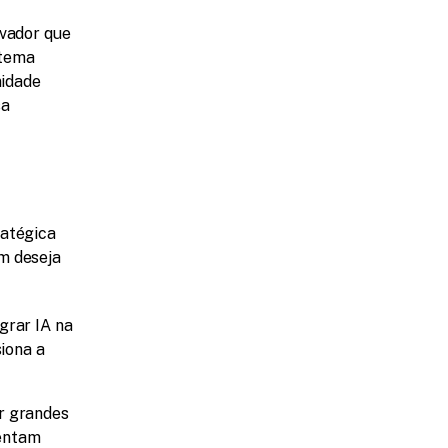
vador que 
tema 
idade 
a 
atégica 
m deseja 
rar IA na 
ona a 
r grandes 
entam 