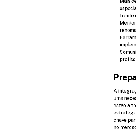
Mais de
especia
frente 
Mentori
renomad
Ferram
implem
Comuni
profiss
Prepa
A integraç
uma neces
estão à fr
estratégic
chave par
no mercad