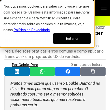
Nós utilizamos cookies para saber como você interage
com nosso site. Usamos esta informação para melhorar
VAGAS POR TEMPO LIMITADO
sua experiência e para metrificar visitantes. Para
ELHOR OFERTA DO ANO
15%
entender mais sobre os cookies que utilizamos, veja
IA UX DESIGN
Atualizado 15/11/2021
nossa
Política de Privacidade
.
Double Diamond: por que aplicar 
em projetos de UX
Entendi
Entenda o Double Diamond além da teoria: exemplos
reais, decisões práticas, erros comuns e como aplicar o
framework em projetos de UX de verdade.
8 minutos de leitura
Por: Gabriel Pera
Muitos times dizem que usam o Double Diamond no 
dia a dia, mas pulam etapas sem perceber. O 
resultado costuma ser o mesmo: soluções 
visualmente boas, mas que não resolvem o 
problema certo.