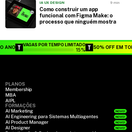
IA UX DESIGN
9 min
Como construir um app
funcional com Figma Make: o
processo que ninguém mostra
VAGAS POR TEMPO LIMITADO
DO ANO
50% OFF EM TO
15%
PLANOS
Membership
MBA
AIPL
FORMAÇÕES
AI Marketing
NOVO!
AI Engineering para Sistemas Multiagentes
NOVO!
AI Product Manager
NOVO!
AI Designer
NOVO!