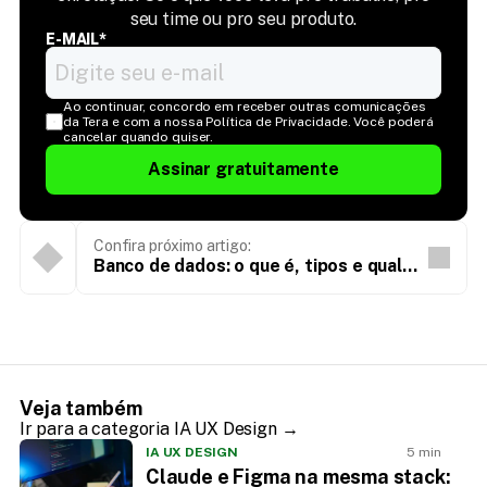
seu time ou pro seu produto.
E-MAIL*
Ao continuar, concordo em receber outras comunicações 
da Tera e com a nossa Política de Privacidade. Você poderá 
cancelar quando quiser.
Assinar gratuitamente
Confira próximo artigo:
Banco de dados: o que é, tipos e qual
escolher
Veja também
Ir para a categoria IA UX Design →
IA UX DESIGN
5 min
Claude e Figma na mesma stack: