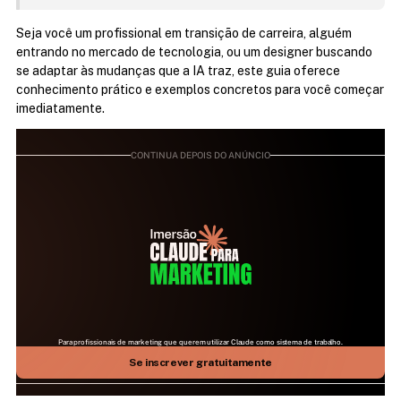
Seja você um profissional em transição de carreira, alguém 
entrando no mercado de tecnologia, ou um designer buscando 
se adaptar às mudanças que a IA traz, este guia oferece 
conhecimento prático e exemplos concretos para você começar 
imediatamente.
CONTINUA DEPOIS DO ANÚNCIO
Para profissionais de marketing que querem utilizar Claude como sistema de trabalho.
25 DE JULHO | 09H ÀS 17H | AO VIVO NO ZOOM
Aprenda como fazer a IA mais relevante do mundo 
Se inscrever gratuitamente
trabalhar para você