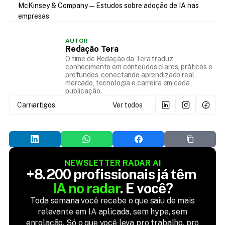
McKinsey & Company — Estudos sobre adoção de IA nas 
empresas
AUTOR
Redação Tera
O time de Redação da Tera traduz
conhecimento em conteúdos claros, práticos e
profundos, conectando aprendizado real,
mercado, tecnologia e carreira em cada
publicação.
Carregando...
artigos
Ver todos
NEWSLETTER RADAR AI
+8.200 profissionais já têm 
IA no radar
. E você?
Toda semana você recebe o que saiu de mais
relevante em IA aplicada, sem hype, sem
enrolação. Só o que você leva pro trabalho, pro