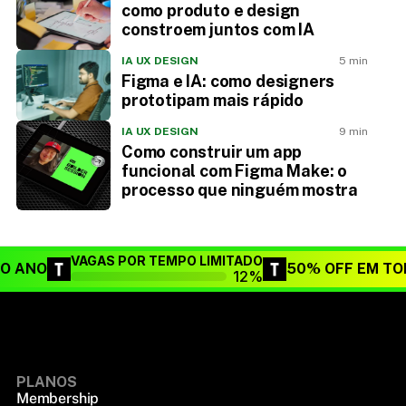
como produto e design
constroem juntos com IA
IA UX DESIGN
5 min
Figma e IA: como designers
prototipam mais rápido
IA UX DESIGN
9 min
Como construir um app
funcional com Figma Make: o
processo que ninguém mostra
VAGAS POR TEMPO LIMITADO
DO ANO
50% OFF EM TO
12%
PLANOS
Membership