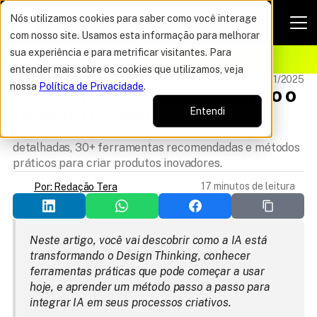
Nós utilizamos cookies para saber como você interage
com nosso site. Usamos esta informação para melhorar
VAGAS POR TEMPO LIMITADO
sua experiência e para metrificar visitantes. Para
ELHOR OFERTA DO ANO
12%
entender mais sobre os cookies que utilizamos, veja
IA UX DESIGN
Atualizado 04/11/2025
nossa
Política de Privacidade
.
Como a IA está transformando o 
Design Thinking
Entendi
Aprenda a integrar IA ao Design Thinking: 6 fases
detalhadas, 30+ ferramentas recomendadas e métodos
práticos para criar produtos inovadores.
17 minutos de leitura
Por: Redação Tera
Neste artigo, você vai descobrir como a IA está 
transformando o Design Thinking, conhecer 
ferramentas práticas que pode começar a usar 
hoje, e aprender um método passo a passo para 
integrar IA em seus processos criativos.