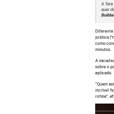
A Tera
Builde
Diferente 
prática (
como const
minutos.
A iniciat
sobre o po
aplicado. 
"Quem ass
incrível f
rotina", 