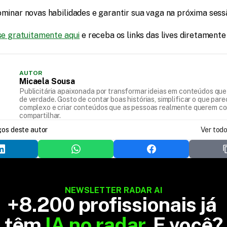
ominar novas habilidades e garantir sua vaga na próxima ses
se gratuitamente aqui
 e receba os links das lives diretamente
AUTOR
Micaela Sousa
Publicitária apaixonada por transformar ideias em conteúdos qu
de verdade. Gosto de contar boas histórias, simplificar o que par
complexo e criar conteúdos que as pessoas realmente querem co
compartilhar.
do...
gos deste autor
Ver tod
NEWSLETTER RADAR AI
+8.200 profissionais já 
têm 
IA no radar
. E você?