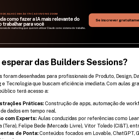
5 DE JULHO | 09H ÀS 17H | AO VIVO NO ZOOM
da como fazer a IA mais relevante do 
Se inscrever gratuitam
 trabalhar para você
sionais de marketing que querem utilizar Claude como sistema de trabalho.
 esperar das Builders Sessions?
s foram desenhadas para profissionais de Produto, Design, Da
 e Tecnologia que buscam eficiência imediata. Com aulas grat
 público terá acesso a:
trações Práticas:
 Construção de apps, automação de workf
 de dados em tempo real.
o com Experts:
 Aulas conduzidas por referências como Lean
 (Tera), Felipe Bede (Mercado Livre), Vitor Toledo (CI&T), ent
entas de Ponta:
 Conteúdos focados em Lovable, ChatGPT, Ge