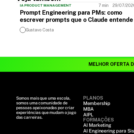
7 min
29/07/202
IA PRODUCT MANAGEMENT
Prompt Engineering para PMs: como
escrever prompts que o Claude entende
Gustavo Costa
MELHOR OFERTA 
PLANOS
Somos mais que uma escola, 
somos uma comunidade de 
Membership
pessoas apaixonadas por criar 
MBA
experiências que mudam o jogo 
AIPL
das carreiras.
FORMAÇÕES
AI Marketing
AI Engineering para Si