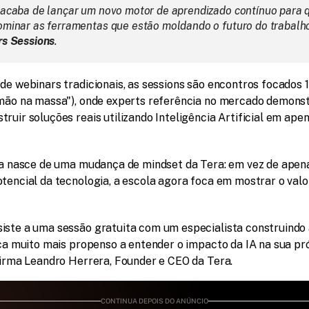
 acaba de lançar um novo motor de aprendizado contínuo para 
rs Sessions
.
de webinars tradicionais, as sessions são encontros focados 
"mão na massa"), onde experts referência no mercado demons
ruir soluções reais utilizando Inteligência Artificial em apen
iva nasce de uma mudança de mindset da Tera: em vez de apena
tencial da tecnologia, a escola agora foca em mostrar o valor
iste a uma sessão gratuita com um especialista construindo 
ica muito mais propenso a entender o impacto da IA na sua pró
afirma Leandro Herrera, Founder e CEO da Tera.
CONTINUA DEPOIS DO ANÚNCIO