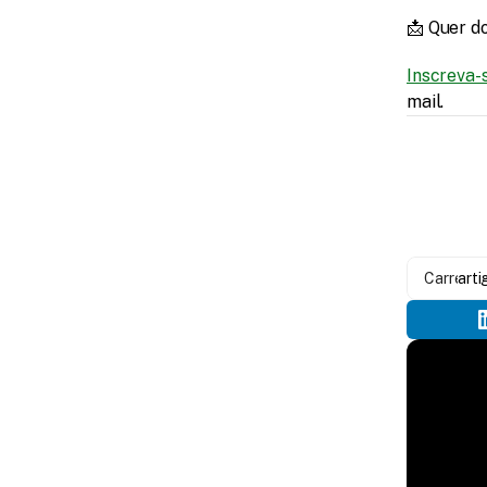
📩 Quer d
Inscreva-
mail. 
Carregan
arti