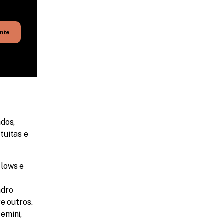
ente
dos, 
uitas e 
lows e 
dro 
re outros.
mini, 