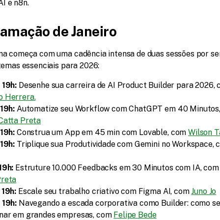
I e n8n.
amação de Janeiro 
a começa com uma cadência intensa de duas sessões por se
temas essenciais para 2026:
 19h:
o Herrera.
 19h:
Catta Preta
 19h:
 Construa um App em 45 min com Lovable, com 
Wilson T
 19h:
 Triplique sua Produtividade com Gemini no Workspace, 
19h:
 Estruture 10.000 Feedbacks em 30 Minutos com IA, com
Preta
 19h: 
Escale seu trabalho criativo com Figma AI, com 
Juno Jo
 19h: 
Navegando a escada corporativa como Builder: como se
onar em grandes empresas, com 
Felipe Bede