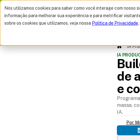
MELHOR OFERTA 
Nós utilizamos cookies para saber como você interage com nosso s
informação para melhorar sua experiência e para metrificar visitant
sobre os cookies que utilizamos, veja nossa
Política de Privacidade
.
IA Pr
IA PROD
Buil
de a
e c
SUMÁRIO
Programa 
massa, co
IA.
Por: M