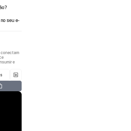
são?
 no seu e-
e conectam
ece
nsumir e
os