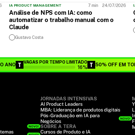
7 min
6
24/07/2026
IA PRODUCT MANAGEMENT
Análise de NPS com IA: como
automatizar o trabalho manual com o
Claude
Gustavo Costa
VAGAS POR TEMPO LIMITADO
DO ANO
50% OFF EM TO
16%
JORNADAS INTENSIVAS
M
AI Product Leaders
Y
MBA: Liderança de produtos digitais
L
Pós-Graduação em IA para
I
NOVO!
Negócios
F
SOBRE A TERA
M
NOVO!
stemas
Cursos de Produto e IA
NOVO!