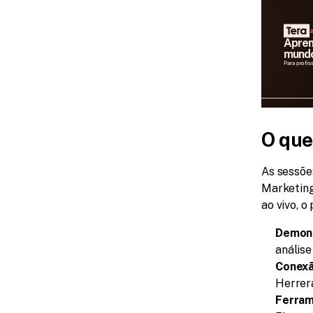
2
Apren
mundo
Para profis
O que
As sessõe
Marketing
ao vivo, o
Demons
análise
Conexã
Herrera
Ferram