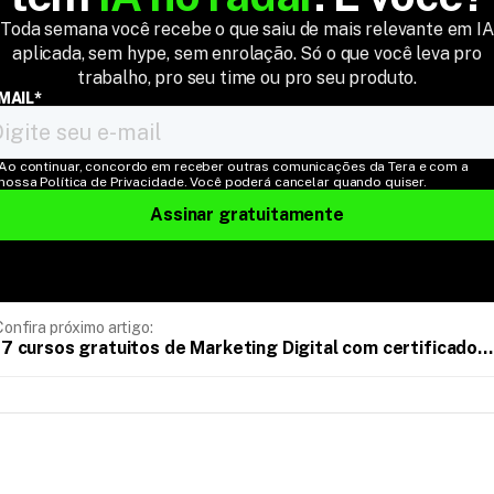
Toda semana você recebe o que saiu de mais relevante em IA
aplicada, sem hype, sem enrolação. Só o que você leva pro
trabalho, pro seu time ou pro seu produto.
MAIL*
Ao continuar, concordo em receber outras comunicações da Tera e com a 
nossa Política de Privacidade. Você poderá cancelar quando quiser.
Assinar gratuitamente
Confira próximo artigo:
17 cursos gratuitos de Marketing Digital com certificado
(2026)