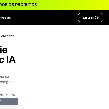
DOS OS PRODUTOS
presas
Entrar
 Tera sobre
e 
 IA 
mão na
Design e
de leitura