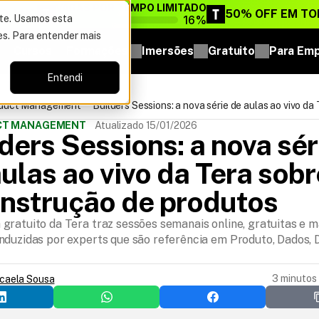
VAGAS POR TEMPO LIMITADO
DO ANO
50% OFF EM TO
16%
ite. Usamos esta
es. Para entender mais
Cursos
Formações
Imersões
Gratuito
Para Em
Entendi
oduct Management
Builders Sessions: a nova série de aulas ao vivo da
IA e construção de produtos
UCT MANAGEMENT
Atualizado 15/01/2026
ders Sessions: a nova séri
ulas ao vivo da Tera sobre
onstrução de produtos
gratuito da Tera traz sessões semanais online, gratuitas e 
nduzidas por experts que são referência em Produto, Dados, 
3 minutos 
icaela Sousa