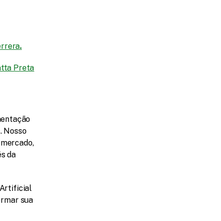
errera
.
tta Preta
entação 
. Nosso 
 mercado, 
s da 
tificial 
ormar sua 