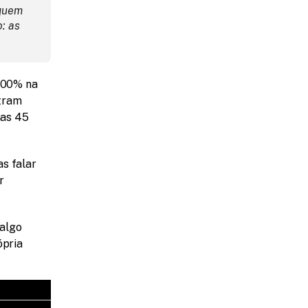
quem 
quer dominar as ferramentas que estão moldando o futuro do trabalho: as 
100% na 
tram 
as 45 
s falar 
 
algo 
pria 