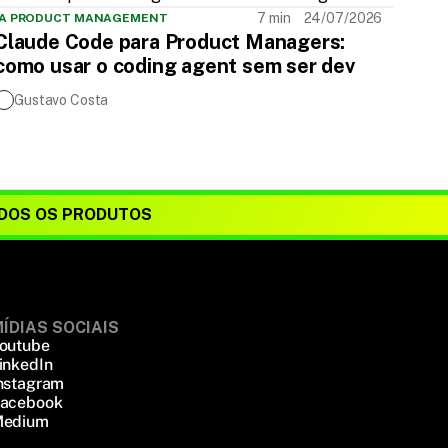
7 min
24/07/2026
IA PRODUCT MANAGEMENT
Claude Code para Product Managers:
como usar o coding agent sem ser dev
Gustavo Costa
DOS OS PRODUTOS
ÍDIAS SOCIAIS
outube
inkedIn
nstagram
acebook
edium