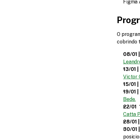
Figma A
Progr
O program
cobrindo 
08/01 |
Leandr
13/01 |
Victor 
15/01 |
19/01 |
Bede.
22/01  
Catta 
28/01 |
30/01 |
posici