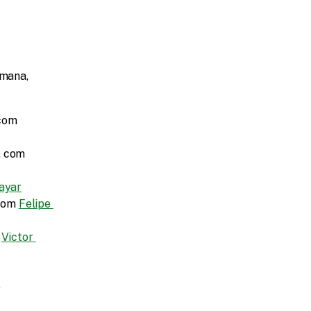
mana, 
 Desenhe sua carreira de AI Product Builder para 2026, com 
 Automatize seu Workflow com ChatGPT em 40 Minutos, com 
ayar
com 
Felipe 
 
Victor 
 