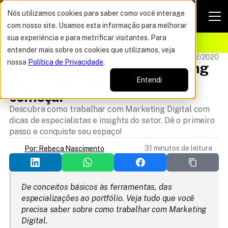
Nós utilizamos cookies para saber como você interage
com nosso site. Usamos esta informação para melhorar
VAGAS POR TEMPO LIMITADO
sua experiência e para metrificar visitantes. Para
ELHOR OFERTA DO ANO
12%
entender mais sobre os cookies que utilizamos, veja
IA MARKETING DIGITAL
Atualizado 14/12/2020
nossa
Política de Privacidade
.
Como trabalhar com Marketing 
Digital: o guia completo para 
Entendi
começar
Descubra como trabalhar com Marketing Digital com
dicas de especialistas e insights do setor. Dê o primeiro
passo e conquiste seu espaço!
31 minutos de leitura
Por: Rebeca Nascimento
De conceitos básicos às ferramentas, das 
especializações ao portfólio. Veja tudo que você 
precisa saber sobre como trabalhar com Marketing 
Digital.