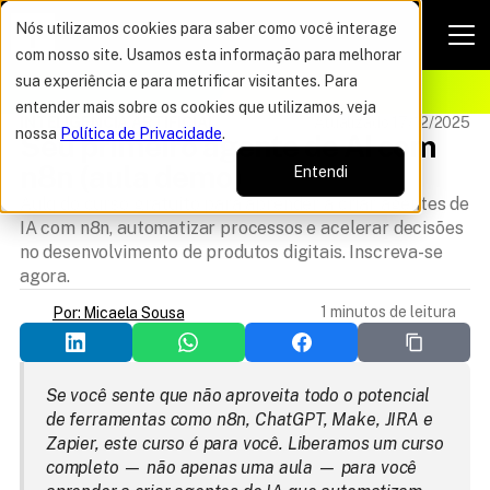
Nós utilizamos cookies para saber como você interage
com nosso site. Usamos esta informação para melhorar
VAGAS POR TEMPO LIMITADO
sua experiência e para metrificar visitantes. Para
ELHOR OFERTA DO ANO
16%
entender mais sobre os cookies que utilizamos, veja
INTELIGÊNCIA ARTIFICIAL
Atualizado 17/12/2025
nossa
Política de Privacidade
.
Seu primeiro agente de AI com 
n8n (aula demo)
Entendi
Aulq do curso gratuito para aprender a criar agentes de
IA com n8n, automatizar processos e acelerar decisões
no desenvolvimento de produtos digitais. Inscreva-se
agora.
1 minutos de leitura
Por: Micaela Sousa
Se você sente que não aproveita todo o potencial 
de ferramentas como n8n, ChatGPT, Make, JIRA e 
Zapier, este curso é para você. Liberamos um curso 
completo — não apenas uma aula — para você 