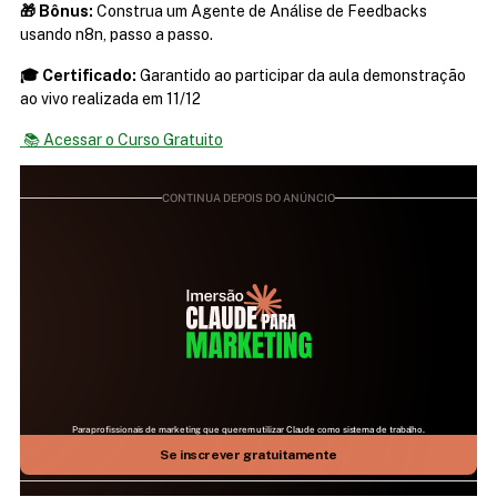
🎁 Bônus:
 Construa um Agente de Análise de Feedbacks 
usando n8n, passo a passo.
🎓 Certificado:
 Garantido ao participar da aula demonstração 
ao vivo realizada em 11/12
 📚 Acessar o Curso Gratuito
CONTINUA DEPOIS DO ANÚNCIO
Para profissionais de marketing que querem utilizar Claude como sistema de trabalho.
25 DE JULHO | 09H ÀS 17H | AO VIVO NO ZOOM
Aprenda como fazer a IA mais relevante do mundo 
Se inscrever gratuitamente
trabalhar para você