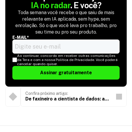
IA no radar
. E você?
Toda semana você recebe o que saiu de mais
relevante em IA aplicada, sem hype, sem
enrolação. Só o que você leva pro trabalho, pro
seu time ou pro seu produto.
E-MAIL*
Ao continuar, concordo em receber outras comunicações 
da Tera e com a nossa Política de Privacidade. Você poderá 
cancelar quando quiser.
Assinar gratuitamente
Confira próximo artigo:
De faxineiro a cientista de dados: a
história de Moxú