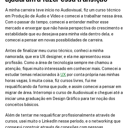
A minha carreira teve início no Audiovisual, fiz um curso técnico 
em Produção de Áudio e Vídeo e comecei a trabalhar nessa área. 
Com o passar do tempo, comecei a entender melhor esse 
mercado e enxergar que não havia perspectiva do crescimento e 
estabilidade que eu desejava para minha vida dentro dela, e 
comecei a pensar em novas possibilidades de carreira.
Antes de finalizar meu curso técnico, conheci a minha 
namorada, que era UX designer, e ela me apresentou essa 
profissão. Como a área de tecnologia sempre me chamou a 
atenção, fiquei muito interessado em conhecer mais. Comecei a 
estudar temas relacionados à 
UX
 por conta própria nas minhas 
horas vagas, li muita coisa, fiz cursos livres, fui me 
requalificando da forma que pude, e assim comecei a pensar em 
migrar de área. Interrompi o curso de Audiovisual e cheguei até a 
iniciar uma graduação em Design Gráfico para ter noção dos 
conceitos básicos.
Além de tentar me requalificar profissionalmente através de 
cursos, usei muito o LinkedIn nesse período, e o networking que 
consegui construir através de conexões com pessoas 