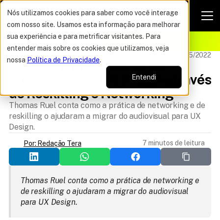
Nós utilizamos cookies para saber como você interage
com nosso site. Usamos esta informação para melhorar
VAGAS POR TEMPO LIMITADO
sua experiência e para metrificar visitantes. Para
ELHOR OFERTA DO ANO
16%
entender mais sobre os cookies que utilizamos, veja
TRANSIÇÃO DE CARREIRA
Atualizado 20/05/2022
nossa
Política de Privacidade
.
Como Thomas Ruel foi do 
audiovisual ao UX Design através 
Entendi
de Reskilling e Networking
Thomas Ruel conta como a prática de networking e de
reskilling o ajudaram a migrar do audiovisual para UX
Design.
7 minutos de leitura
Por: Redação Tera
Thomas Ruel conta como a prática de networking e 
de reskilling o ajudaram a migrar do audiovisual 
para UX Design.