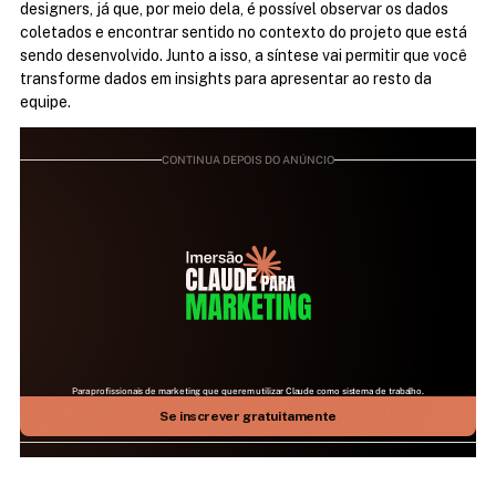
designers, já que, por meio dela, é possível observar os dados 
coletados e encontrar sentido no contexto do projeto que está 
sendo desenvolvido. Junto a isso, a síntese vai permitir que você 
transforme dados em insights para apresentar ao resto da 
equipe.
CONTINUA DEPOIS DO ANÚNCIO
Para profissionais de marketing que querem utilizar Claude como sistema de trabalho.
25 DE JULHO | 09H ÀS 17H | AO VIVO NO ZOOM
Aprenda como fazer a IA mais relevante do mundo 
Se inscrever gratuitamente
trabalhar para você