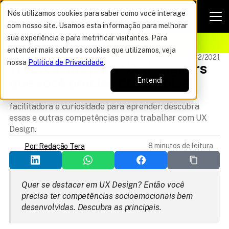
Nós utilizamos cookies para saber como você interage
com nosso site. Usamos esta informação para melhorar
VAGAS POR TEMPO LIMITADO
sua experiência e para metrificar visitantes. Para
ELHOR OFERTA DO ANO
12%
entender mais sobre os cookies que utilizamos, veja
IA UX DESIGN
Atualizado 04/02/2021
nossa
Política de Privacidade
.
11 soft skills para UX designers 
que você precisa desenvolver
Entendi
Se comunicar com eficiência, ter uma postura
facilitadora e curiosidade para aprender: descubra
essas e outras competências para trabalhar com UX
Design.
8 minutos de leitura
Por: Redação Tera
Quer se destacar em UX Design? Então você 
precisa ter competências socioemocionais bem 
desenvolvidas. Descubra as principais.