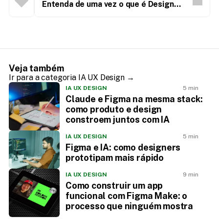
Entenda de uma vez o que é Design
Thinking - e para que ele serve
Veja também
Ir para a categoria IA UX Design →
IA UX DESIGN
5 min
Claude e Figma na mesma stack:
como produto e design
constroem juntos com IA
IA UX DESIGN
5 min
Figma e IA: como designers
prototipam mais rápido
IA UX DESIGN
9 min
Como construir um app
funcional com Figma Make: o
processo que ninguém mostra