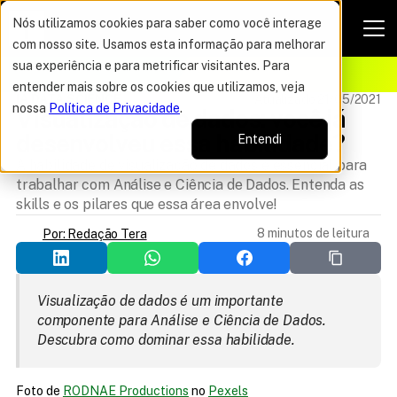
Nós utilizamos cookies para saber como você interage
com nosso site. Usamos esta informação para melhorar
VAGAS POR TEMPO LIMITADO
sua experiência e para metrificar visitantes. Para
ELHOR OFERTA DO ANO
16%
entender mais sobre os cookies que utilizamos, veja
IA DATA SCIENCE
Atualizado 21/05/2021
nossa
Política de Privacidade
.
Visualização de dados: você já 
desenvolveu essa habilidade?
Entendi
A habilidade de visualização de dados é essencial para
trabalhar com Análise e Ciência de Dados. Entenda as
skills e os pilares que essa área envolve!
8 minutos de leitura
Por: Redação Tera
Visualização de dados é um importante 
componente para Análise e Ciência de Dados. 
Descubra como dominar essa habilidade.
Foto de 
RODNAE Productions
 no 
Pexels