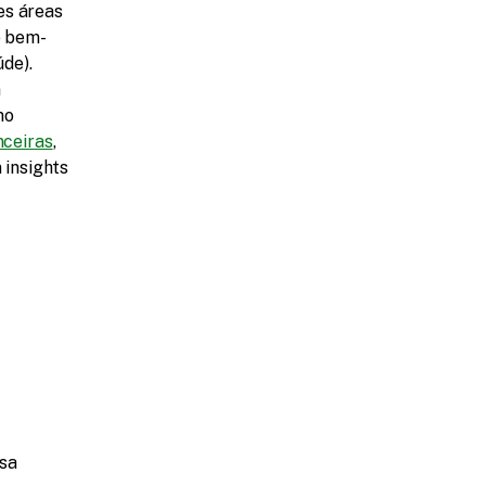
s áreas 
e bem-
de).
 
o 
nceiras
, 
insights 
sa 