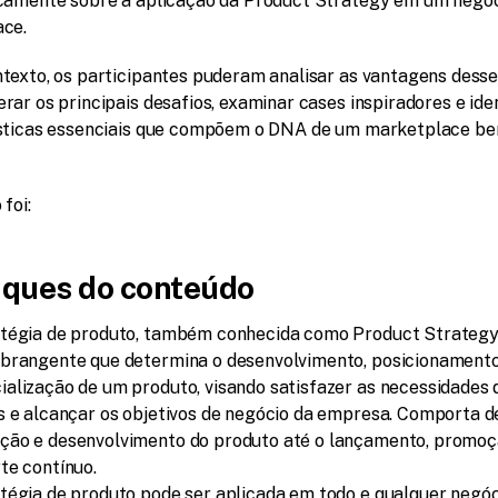
camente sobre a aplicação da Product Strategy em um negóci
ce.
texto, os participantes puderam analisar as vantagens desse
ar os principais desafios, examinar cases inspiradores e ident
sticas essenciais que compõem o DNA de um marketplace b
foi:
ques do conteúdo
atégia de produto, também conhecida como Product Strategy,
abrangente que determina o desenvolvimento, posicionamento
alização de um produto, visando satisfazer as necessidades d
s e alcançar os objetivos de negócio da empresa. Comporta de
ção e desenvolvimento do produto até o lançamento, promoçã
te contínuo.
tégia de produto pode ser aplicada em todo e qualquer negóci