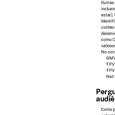
Outras
incluem
estar),
Identif
conheci
desenvo
como CA
valioso
No cont
GMV 
TPV 
TPV 
Net
Pergu
audiê
Como p