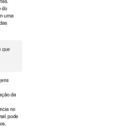
tes.
 do 
m uma 
das 
 que 
ens 
ação da 
cia no 
al pode 
s, 