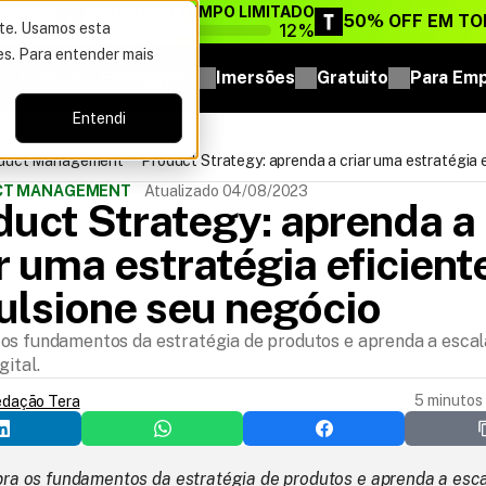
VAGAS POR TEMPO LIMITADO
DO ANO
50% OFF EM TO
12%
ite. Usamos esta
es. Para entender mais
Cursos
Formações
Imersões
Gratuito
Para Em
Entendi
oduct Management
Product Strategy: aprenda a criar uma estratégia 
impulsione seu negócio
UCT MANAGEMENT
Atualizado 04/08/2023
uct Strategy: aprenda a 
r uma estratégia eficiente
ulsione seu negócio
os fundamentos da estratégia de produtos e aprenda a escal
gital.
5 minutos 
edação Tera
ra os fundamentos da estratégia de produtos e aprenda a escal