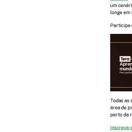
um cenári
longe em s
Participe
2
Apren
mundo
Para profis
Todas as 
área de pr
perto da 
Inscreva-