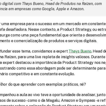
o digital com Thays Bueno, Head de Produtos na Raízen, com 
ência em empresas como Google, Apple e Amazon.
r uma empresa para o sucesso em um mercado em constante
efa desafiadora. Nesse contexto, a Product Strategy, ou estra
 surge como uma peça fundamental que orienta o desenvolvim
mento e comercialização de produtos e serviços digitais.
fundar esse tema, convidamos a expert 
Thays Bueno
, Head de
a Raízen, para uma live repleta de insights valiosos. Durante 
 a expert destacou a importância da Product Strategy nos ne
 mostrando como essa abordagem pode ser determinante para 
ário competitivo e em constante evolução.
lhor do que aprender com exemplos práticos, né?
panhou a aula ao vivo teve a oportunidade de analisar, junto
sos de sucesso - como o da Magalu, Amazon e Gympass - e refle