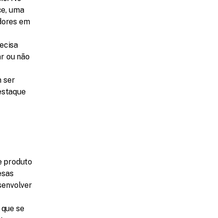
e, uma 
ores em 
cisa 
r ou não 
 ser 
staque 
 produto 
sas 
envolver 
que se 