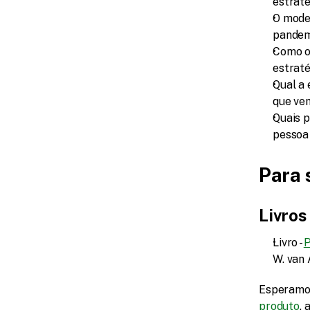
estrat
O model
pandem
Como o 
estraté
Qual a 
que ve
Quais 
pessoa
Para 
Livros
Livro - 
P
W. van 
Esperamos
produto
,