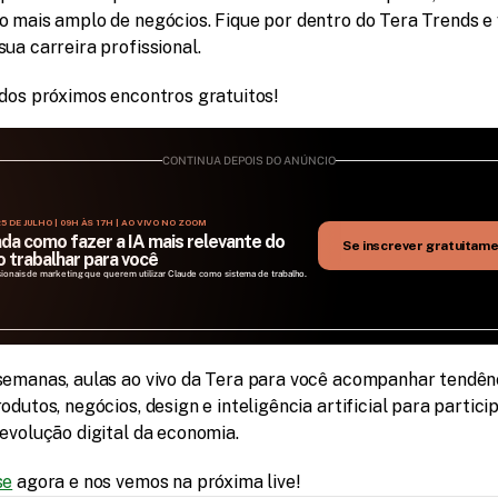
o mais amplo de negócios. Fique por dentro do Tera Trends e 
ua carreira profissional.
 dos próximos encontros gratuitos!
CONTINUA DEPOIS DO ANÚNCIO
5 DE JULHO | 09H ÀS 17H | AO VIVO NO ZOOM
da como fazer a IA mais relevante do 
Se inscrever gratuitam
 trabalhar para você
sionais de marketing que querem utilizar Claude como sistema de trabalho.
semanas, aulas ao vivo da Tera para você acompanhar tendênc
odutos, negócios, design e inteligência artificial para particip
revolução digital da economia.
se
 agora e nos vemos na próxima live!