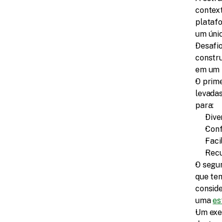
context
plataf
um únic
Desafi
constru
em um 
O prime
levada
para: 
Dive
Conf
Faci
Recu
O segun
que te
conside
uma 
es
Um exem