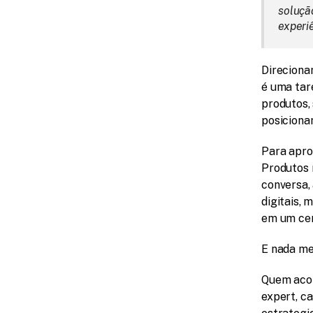
soluçã
experi
Direciona
é uma tar
produtos,
posiciona
Para apro
Produtos n
conversa,
digitais,
em um cen
E nada me
Quem acom
expert, ca