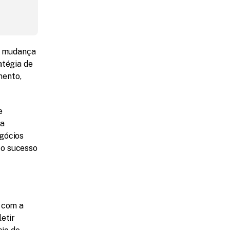
 mudança 
tégia de 
ento, 
 
a 
gócios 
o sucesso 
 com a 
tir 