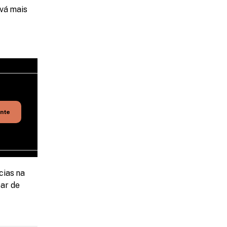
vá mais 
ente
ias na 
ar de 