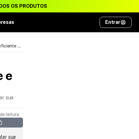
DOS OS PRODUTOS
presas
Entrar
eficiente e
 e 
ar sua
de leitura
ar sua 