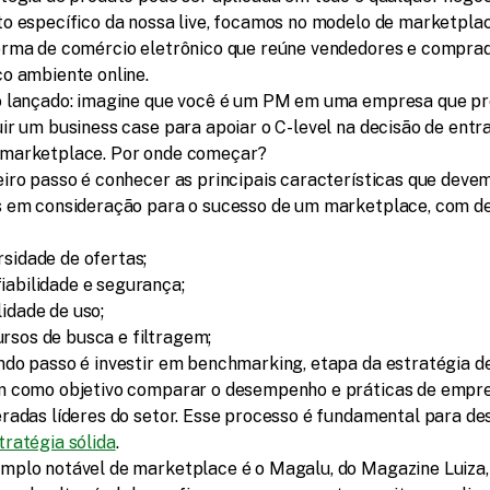
o específico da nossa live, focamos no modelo de marketplac
orma de comércio eletrônico que reúne vendedores e comprad
o ambiente online.
o lançado: imagine que você é um PM em uma empresa que pre
ir um business case para apoiar o C-level na decisão de entra
marketplace. Por onde começar?
iro passo é conhecer as principais características que devem
s em consideração para o sucesso de um marketplace, com de
rsidade de ofertas;
iabilidade e segurança;
lidade de uso;
rsos de busca e filtragem;
do passo é investir em benchmarking, etapa da estratégia de
m como objetivo comparar o desempenho e práticas de empre
radas líderes do setor. Esse processo é fundamental para des
tratégia sólida
.
plo notável de marketplace é o Magalu, do Magazine Luiza, 