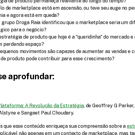
égia de produto permaneça relevante ao longo do tempo?
o de marketplace está em ascensão, ou teve seu auge no per
ia e agora está em queda?
grupo Droga Raia identificou que o marketplace seria um dif
gico para o negócio?
estratégia de produto que hoje é a "queridinha" do mercado e q
m perdendo espaço?
pequenos movimentos são capazes de aumentar as vendas e c
 de produto pode contribuir para esse crescimento?
se aprofundar:
lataforma: A Revolução da Estratégia
, de Geoffrey G Parker,
Alstyne e Sangeet Paul Choudary.
 que esse conteúdo enriqueça sua compreensão sobre a 
est
 aplicável não apenas em um contexto de marketplace, mas t