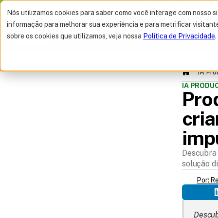
MELHOR OFERTA 
Nós utilizamos cookies para saber como você interage com nosso s
informação para melhorar sua experiência e para metrificar visitant
sobre os cookies que utilizamos, veja nossa
Política de Privacidade
.
IA Pr
IA PROD
Prod
cria
imp
SUMÁRIO
Descubra 
solução di
Por: R
Descub