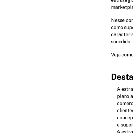
estrategi
marketpla
Nesse con
como super
caracterí
sucedido.
Veja como 
Desta
A estr
plano 
comerci
cliente
concep
e supor
A estra