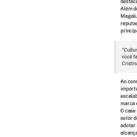
destaca
Além do
Magalu 
reputaç
princip
"Cultu
você fa
Cristi
Ao con
importa
escalab
marca e
O case 
setor d
adotar 
alcança