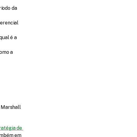
íodo da 
erencial 
ual é a 
omo a 
 Marshall 
ratégia de 
ambém em 