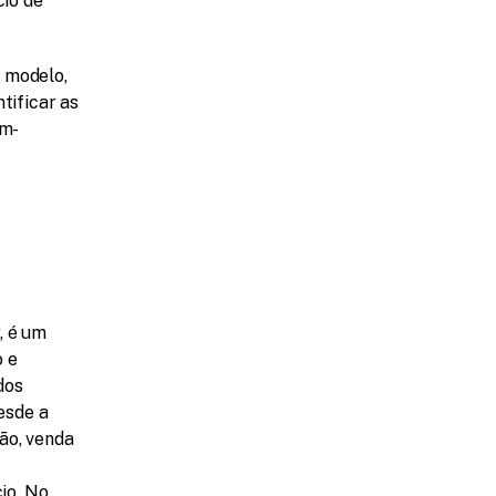
o de 
 modelo, 
ificar as 
em-
 é um 
 e 
os 
sde a 
o, venda 
o. No 