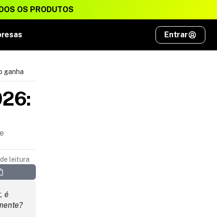
DOS OS PRODUTOS
presas
Entrar
to ganha
26: 
ue
de leitura
 é 
amente?