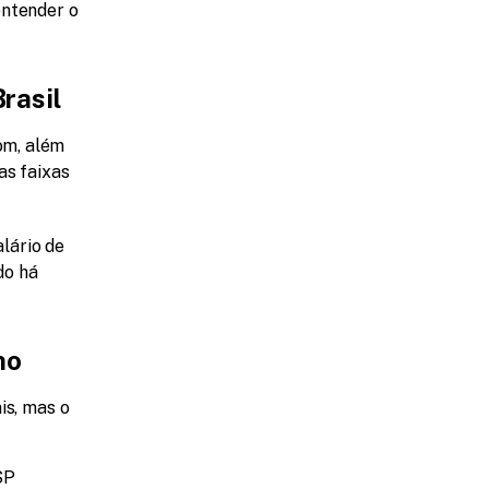
ntender o 
rasil
m, além 
s faixas 
ário de 
o há 
ho
s, mas o 
SP