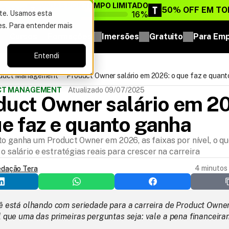
VAGAS POR TEMPO LIMITADO
DO ANO
50% OFF EM TO
16%
ite. Usamos esta
es. Para entender mais
Cursos
Formações
Imersões
Gratuito
Para Em
Entendi
oduct Management
Product Owner salário em 2026: o que faz e quan
UCT MANAGEMENT
Atualizado 09/07/2025
duct Owner salário em 20
ue faz e quanto ganha
to ganha um Product Owner em 2026, as faixas por nível, o q
 o salário e estratégias reais para crescer na carreira
4 minutos 
edação Tera
ê está olhando com seriedade para a carreira de Product Owner,
l que uma das primeiras perguntas seja: vale a pena financeir