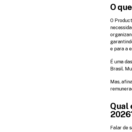
O que
O Product
necessida
organizand
garantind
e para a 
É uma das
Brasil. M
Mas, afin
remunera
Qual 
2026