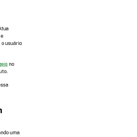
tua 
e 
o usuário 
geis
 no 
uto.
ssa 
 
Falar de salário é importante, especialmente para quem está considerando uma 