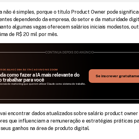
 não é simples, porque o título Product Owner pode significar
entes dependendo da empresa, do setor e da maturidade digita
uanto algumas vagas oferecem salários iniciais modestos, out
ma de R$ 20 mil por mês.
CONTINUA DEPOIS DO ANÚNCIO
5 DE JULHO | 09H ÀS 17H | AO VIVO NO ZOOM
da como fazer a IA mais relevante do 
Se inscrever gratuitam
 trabalhar para você
sionais de marketing que querem utilizar Claude como sistema de trabalho.
 vai encontrar dados atualizados sobre salário product owner 
ores que influenciam a remuneração e estratégias práticas pa
seus ganhos na área de produto digital.