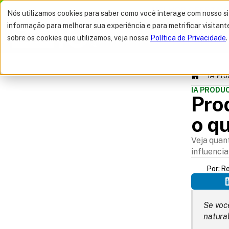
MELHOR OFERTA 
Nós utilizamos cookies para saber como você interage com nosso s
informação para melhorar sua experiência e para metrificar visitant
sobre os cookies que utilizamos, veja nossa
Política de Privacidade
.
IA Pr
IA PROD
Pro
o q
Veja quan
SUMÁRIO
influencia
Por: R
Se voc
natura