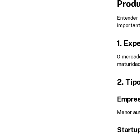
Prod
Entender 
important
1. Exp
O mercado
maturidad
2. Tip
Empres
Menor aut
Startu