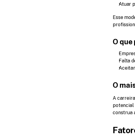
Atuar 
Esse mode
profissio
O que 
Empres
Falta d
Aceitar
O mais
A carreir
potencial
construa 
Fator