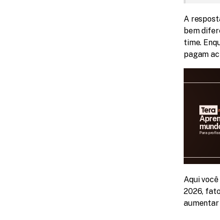
A resposta
bem difer
time. Enq
pagam aci
2
Apren
mundo
Para profis
Aqui você
2026, fat
aumentar 