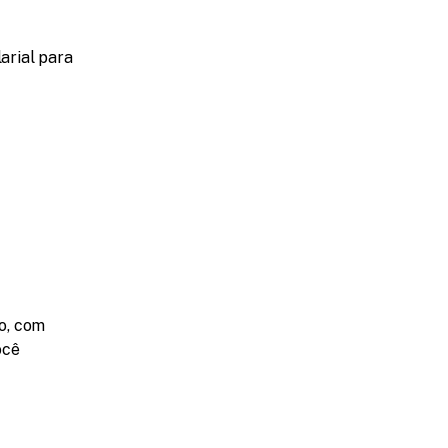
rial para 
, com 
cê 