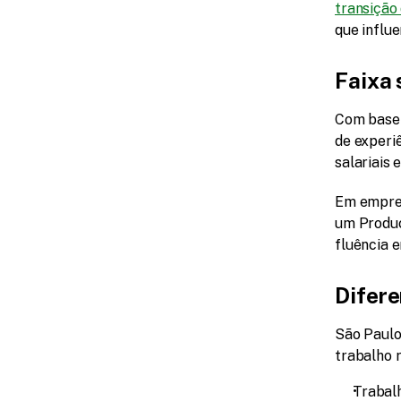
transição 
que influ
Faixa 
Com base 
de experi
salariais
Em empres
um Produc
fluência 
Difere
São Paulo 
trabalho 
Trabal