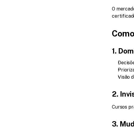
O mercado
certificad
Como 
1. Dom
Decisõ
Prioriz
Visão 
2. Inv
Cursos pr
3. Mud