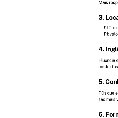
Mais resp
3. Loc
CLT: ma
PJ: val
4. Ing
Fluência 
contextos
5. Con
POs que e
são mais v
6. For