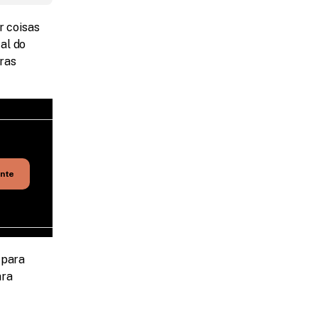
 coisas 
l do 
ras 
ente
para 
ra 