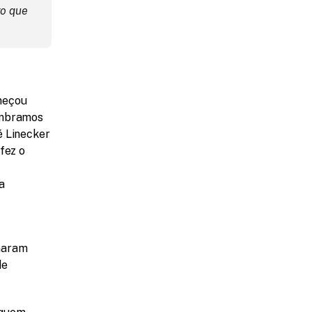
o que 
meçou 
embramos 
 Linecker 
ez o 
 
naram 
e 