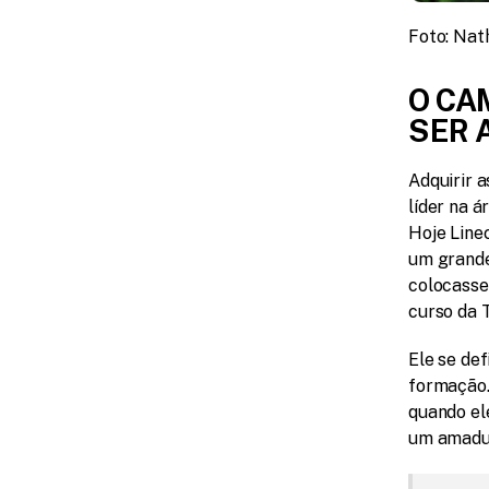
Foto: Nat
O CA
SER 
Adquirir 
líder na á
Hoje Linec
um grande
colocasse
curso da 
Ele se def
formação.
quando ele
um amadu