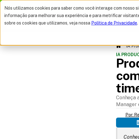
MELHOR OFERTA 
Nós utilizamos cookies para saber como você interage com nosso s
informação para melhorar sua experiência e para metrificar visitant
sobre os cookies que utilizamos, veja nossa
Política de Privacidade
.
IA Pr
IA PROD
Pro
como
tim
SUMÁRIO
Conheça a
Manager e 
Por: R
Conheç