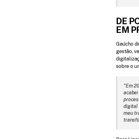
DE P
EM P
Gaúcho de
gestão, v
digitaliz
sobre o un
"Em 20
acabei
proces
digita
meu tr
transf