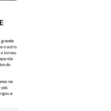
 
 grande 
 o outro. 
o tornou 
ue ele 
ém do 
nos na 
pai, 
igou a 