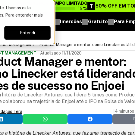
VAGAS POR TEMPO LIMITADO
DO ANO
50% OFF EM TO
15%
ite. Usamos esta
es. Para entender mais
Cursos
Formações
Imersões
Gratuito
Para Em
Entendi
oduct Management
Product Manager e mentor: como Linecker está li
times de sucesso no Enjoei
UCT MANAGEMENT
Atualizado 11/11/2020
duct Manager e mentor: 
 Linecker está liderando
es de sucesso no Enjoei
 hitória de Linecker Antunes, que lidera 5 times como Produc
colaborou na trajetória do Enjoei até o IPO na Bolsa de Valo
14 minutos 
edação Tera
a a história de Linecker Antunes, que fez uma transição de carr