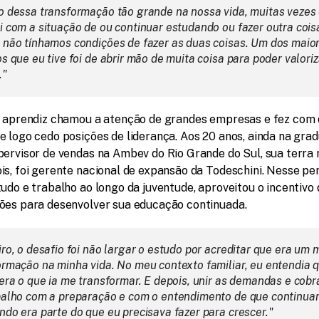
o dessa transformação tão grande na nossa vida, muitas vezes 
 com a situação de ou continuar estudando ou fazer outra coisa
 não tínhamos condições de fazer as duas coisas. Um dos maior
s que eu tive foi de abrir mão de muita coisa para poder valoriza
."
e aprendiz chamou a atenção de grandes empresas e fez com 
 logo cedo posições de liderança. Aos 20 anos, ainda na grad
ervisor de vendas na Ambev do Rio Grande do Sul, sua terra n
s, foi gerente nacional de expansão da Todeschini. Nesse per
udo e trabalho ao longo da juventude, aproveitou o incentivo 
ões para desenvolver sua educação continuada.
ro, o desafio foi não largar o estudo por acreditar que era um m
ormação na minha vida. No meu contexto familiar, eu entendia q
 era o que ia me transformar. E depois, unir as demandas e cobr
balho com a preparação e com o entendimento de que continuar
ndo era parte do que eu precisava fazer para crescer."