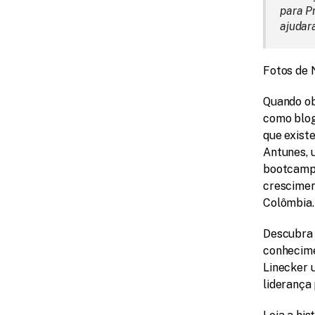
para P
ajudar
Fotos de 
Quando ob
como blog
que exist
Antunes, u
bootcamp
cresciment
Colômbia.
Descubra 
conhecime
Linecker 
liderança 