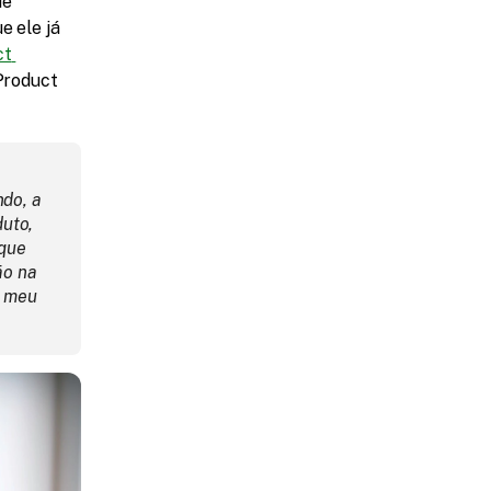
e 
 ele já 
t 
Product 
do, a 
uto, 
que 
o na 
 meu 