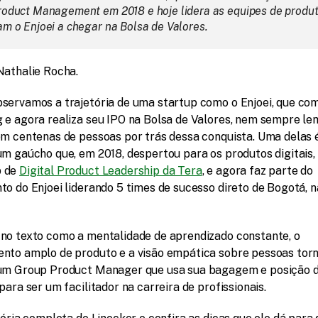
roduct Management em 2018 e hoje lidera as equipes de produt
am o Enjoei a chegar na Bolsa de Valores.
Nathalie Rocha.
servamos a trajetória de uma startup como o Enjoei, que co
 e agora realiza seu IPO na Bolsa de Valores, nem sempre l
em centenas de pessoas por trás dessa conquista. Uma delas é
m gaúcho que, em 2018, despertou para os produtos digitais, f
 de 
Digital Product Leadership da Tera
, e agora faz parte do 
o do Enjoei liderando 5 times de sucesso direto de Bogotá, na
no texto como a mentalidade de aprendizado constante, o 
nto amplo de produto e a visão empática sobre pessoas tor
um Group Product Manager que usa sua bagagem e posição d
para ser um facilitador na carreira de profissionais.