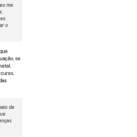
eu me 
, 
es 
r o 
que 
uação, se 
atal. 
curso, 
das 
eio de 
ue 
anças 
 