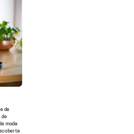
e de 
de 
de moda 
scoberta 