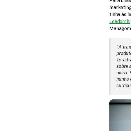
Para Line
marketing 
tinha às h
Leadershi
Manageme
"A tra
produt
Tera tr
sobre 
nisso. 
minha 
currícu