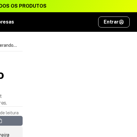
DOS OS PRODUTOS
presas
Entrar
derando
 
t
res.
de leitura
eira 