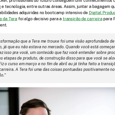
cker, profissionais do futuro conseguem unir conhecimentos d
e tecnologia, entre outras áreas. Assim, juntar a bagagem que
abilidades adquiridas no bootcamp intensivo de 
Digital Produc
p da Tera
 foi algo decisivo para a 
transição de carreira
 para 
nt.
nsformação que a Tera me trouxe foi uma visão aprofundada de 
o, já que eu não estava no mercado. Quando você está começan
az isso pra você, um conteúdo que faz você entender sobre prod
as etapas de produto, de construção disso para que você se alo
Fiz o curso em março e no fim de abril eu já tinha feito a transiçã
carreira. A Tera foi uma das coisas pontuadas positivamente no
lo."