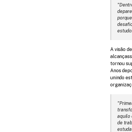
"Dentr
deparei
porque
desafio
estudo
A visão d
alcançasse
tornou sup
Anos depoi
unindo est
organizaç
"Primei
transf
aquilo
de tra
estuda