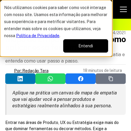
Nós utilizamos cookies para saber como você interage
com nosso site. Usamos esta informação para melhorar
VAGAS POR TEMPO LIMITADO
sua experiência e para metrificar visitantes. Para
ELHOR OFERTA DO ANO
16%
entender mais sobre os cookies que utilizamos, veja
IA MARKETING DIGITAL
Atualizado 07/04/2021
nossa
Política de Privacidade
.
Mapa de Empatia: O que é e como 
aplicar essa ferramenta?
Entendi
Faça o download de um template de mapa de empatia e
entenda como usar passo a passo.
18 minutos de leitura
Por: Redação Tera
Aplique na prática um canvas de mapa de empatia 
que vai ajudar você a pensar produtos e 
estratégias realmente alinhados à sua persona.
Entrar nas áreas de Produto, UX ou Estratégia exige mais do 
que dominar ferramentas ou decorar métodos. Exige a 