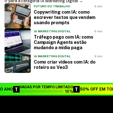
Ir para a categoria IA Marketing Digital →
FUTURO DO TRABALHO
6 min
Copywriting com IA: como
escrever textos que vendem
usando prompts
IA MARKETING DIGITAL
6 min
Tráfego pago com IA: como
Campaign Agents estão
mudando a mídia paga
IA MARKETING DIGITAL
6 min
Como criar vídeos com IA: do
roteiro ao Veo3
VAGAS POR TEMPO LIMITADO
DO ANO
50% OFF EM TO
16%