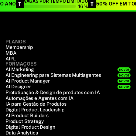
VAGAS POR TEMPO LIMITADO
DO ANO
50% OFF EM TO
16%
PLANOS
Membership
MBA
AIPL
FORMAÇÕES
AI Marketing
NOVO!
AI Engineering para Sistemas Multiagentes
NOVO!
AI Product Manager
NOVO!
AI Designer
NOVO!
Prototipação & Design de produtos com IA
Automações e Agentes com IA
IA para Gestão de Produtos
Digital Product Leadership
AI Product Builders
Product Strategy
Digital Product Design
Data Analytics