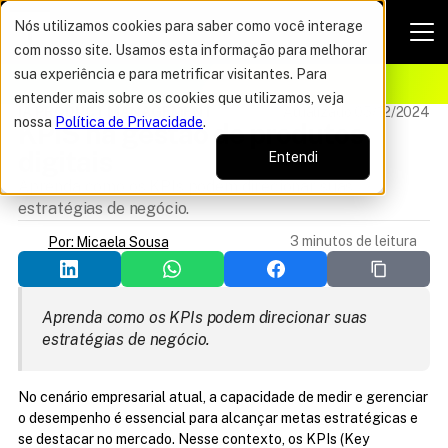
Nós utilizamos cookies para saber como você interage
com nosso site. Usamos esta informação para melhorar
VAGAS POR TEMPO LIMITADO
sua experiência e para metrificar visitantes. Para
ELHOR OFERTA DO ANO
16%
entender mais sobre os cookies que utilizamos, veja
IA PRODUCT MANAGEMENT
Atualizado 05/12/2024
nossa
Política de Privacidade
.
KPIS na gestão de produtos 
digitais
Entendi
Aprenda como os KPIs podem direcionar suas
estratégias de negócio.
3 minutos de leitura
Por: Micaela Sousa
Aprenda como os KPIs podem direcionar suas 
estratégias de negócio.
No cenário empresarial atual, a capacidade de medir e gerenciar 
o desempenho é essencial para alcançar metas estratégicas e 
se destacar no mercado. Nesse contexto, os KPIs (Key 