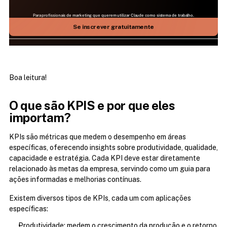
Para profissionais de marketing que querem utilizar Claude como sistema de trabalho.
25 DE JULHO | 09H ÀS 17H | AO VIVO NO ZOOM
Aprenda como fazer a IA mais relevante do mundo 
Se inscrever gratuitamente
trabalhar para você
Boa leitura!
O que são KPIS e por que eles 
importam?
KPIs são métricas que medem o desempenho em áreas 
específicas, oferecendo insights sobre produtividade, qualidade, 
capacidade e estratégia. Cada KPI deve estar diretamente 
relacionado às metas da empresa, servindo como um guia para 
ações informadas e melhorias contínuas.
Existem diversos tipos de KPIs, cada um com aplicações 
específicas:
Produtividade: medem o crescimento da produção e o retorno 