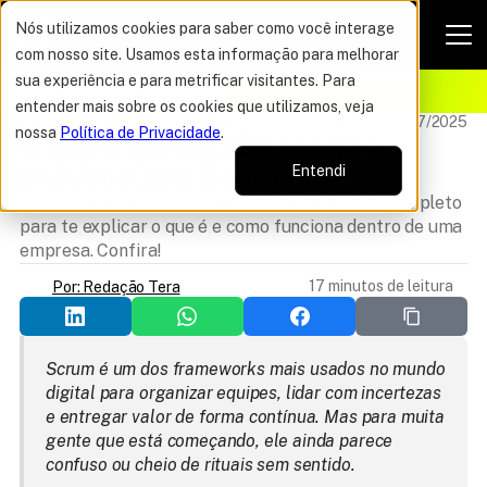
Nós utilizamos cookies para saber como você interage
com nosso site. Usamos esta informação para melhorar
VAGAS POR TEMPO LIMITADO
sua experiência e para metrificar visitantes. Para
ELHOR OFERTA DO ANO
12%
entender mais sobre os cookies que utilizamos, veja
IA PRODUCT MANAGEMENT
Atualizado 21/07/2025
nossa
Política de Privacidade
.
O que é Scrum? Da teoria à 
prática [Guia Completo]
Entendi
Você sabe o que é o Scrum? Fizemos um guia completo
para te explicar o que é e como funciona dentro de uma
empresa. Confira!
17 minutos de leitura
Por: Redação Tera
Scrum é um dos frameworks mais usados no mundo 
digital para organizar equipes, lidar com incertezas 
e entregar valor de forma contínua. Mas para muita 
gente que está começando, ele ainda parece 
confuso ou cheio de rituais sem sentido.