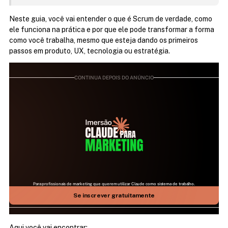
Neste guia, você vai entender o que é Scrum de verdade, como 
ele funciona na prática e por que ele pode transformar a forma 
como você trabalha, mesmo que esteja dando os primeiros 
passos em produto, UX, tecnologia ou estratégia.
CONTINUA DEPOIS DO ANÚNCIO
Para profissionais de marketing que querem utilizar Claude como sistema de trabalho.
25 DE JULHO | 09H ÀS 17H | AO VIVO NO ZOOM
Aprenda como fazer a IA mais relevante do mundo 
Se inscrever gratuitamente
trabalhar para você
Aqui você vai encontrar: