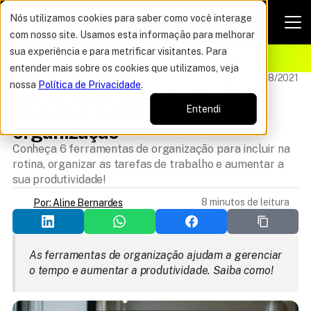
Nós utilizamos cookies para saber como você interage
com nosso site. Usamos esta informação para melhorar
VAGAS POR TEMPO LIMITADO
sua experiência e para metrificar visitantes. Para
ELHOR OFERTA DO ANO
12%
entender mais sobre os cookies que utilizamos, veja
TRANSIÇÃO DE CARREIRA
Atualizado 24/08/2021
nossa
Política de Privacidade
.
Como organizar tarefas de 
trabalho: 6 ferramentas de 
Entendi
organização
Conheça 6 ferramentas de organização para incluir na
rotina, organizar as tarefas de trabalho e aumentar a
sua produtividade!
8 minutos de leitura
Por: Aline Bernardes
As ferramentas de organização ajudam a gerenciar 
o tempo e aumentar a produtividade. Saiba como!