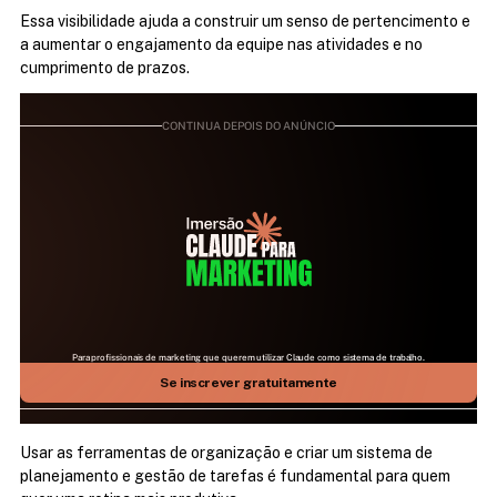
Essa visibilidade ajuda a construir um senso de pertencimento e 
a aumentar o engajamento da equipe nas atividades e no 
cumprimento de prazos.
CONTINUA DEPOIS DO ANÚNCIO
Para profissionais de marketing que querem utilizar Claude como sistema de trabalho.
25 DE JULHO | 09H ÀS 17H | AO VIVO NO ZOOM
Aprenda como fazer a IA mais relevante do mundo 
Se inscrever gratuitamente
trabalhar para você
Usar as ferramentas de organização e criar um sistema de 
planejamento e gestão de tarefas é fundamental para quem 