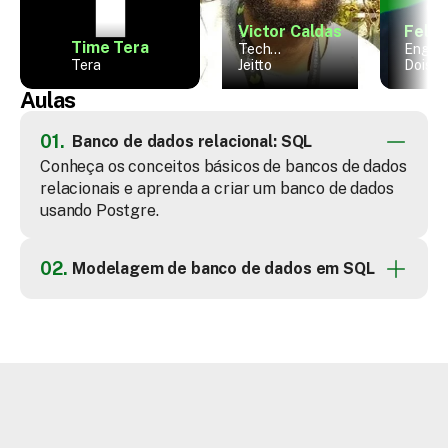
Victor Caldas
Felip
Time Tera
Tech
Engenh
Tera
Manager
Jeitto
Softwa
Doist
Aulas
01.
Banco de dados relacional: SQL
Conheça os conceitos básicos de bancos de dados 
relacionais e aprenda a criar um banco de dados 
usando Postgre.
02.
Modelagem de banco de dados em SQL