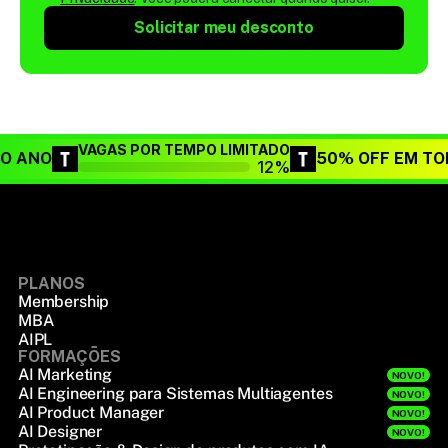
Solicitar meu desconto
VAGAS POR TEMPO LIMITADO
DO ANO
50% OFF EM TO
12%
PLANOS
Membership
MBA
AIPL
FORMAÇÕES
AI Marketing
NOVO!
AI Engineering para Sistemas Multiagentes
NOVO!
AI Product Manager
NOVO!
AI Designer
NOVO!