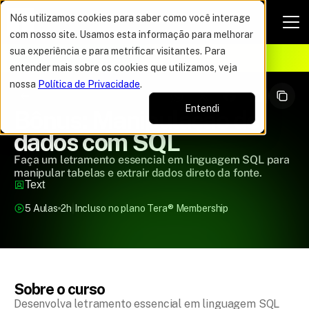
Nós utilizamos cookies para saber como você interage
com nosso site. Usamos esta informação para melhorar
VAGAS POR TEMPO LIMITADO
sua experiência e para metrificar visitantes. Para
ELHOR OFERTA DO ANO
12%
entender mais sobre os cookies que utilizamos, veja
nossa
Política de Privacidade
.
Entendi
Bônus: Manipulação de 
dados com SQL
Faça um letramento essencial em linguagem SQL para
manipular tabelas e extrair dados direto da fonte.
Text
5 Aulas
2h
Incluso no plano Tera
®
 Membership
Sobre o curso
Desenvolva letramento essencial em linguagem SQL 