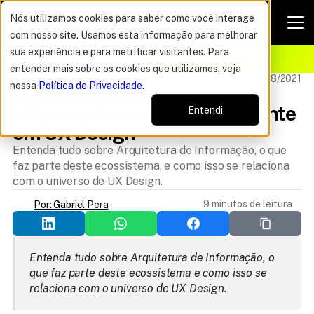
Nós utilizamos cookies para saber como você interage
com nosso site. Usamos esta informação para melhorar
VAGAS POR TEMPO LIMITADO
sua experiência e para metrificar visitantes. Para
ELHOR OFERTA DO ANO
16%
entender mais sobre os cookies que utilizamos, veja
IA UX DESIGN
Atualizado 23/08/2021
nossa
Política de Privacidade
.
O que é Arquitetura da 
Informação e como é importante 
Entendi
em UX Design
Entenda tudo sobre Arquitetura de Informação, o que
faz parte deste ecossistema, e como isso se relaciona
com o universo de UX Design.
9 minutos de leitura
Por: Gabriel Pera
Entenda tudo sobre Arquitetura de Informação, o 
que faz parte deste ecossistema e como isso se 
relaciona com o universo de UX Design.