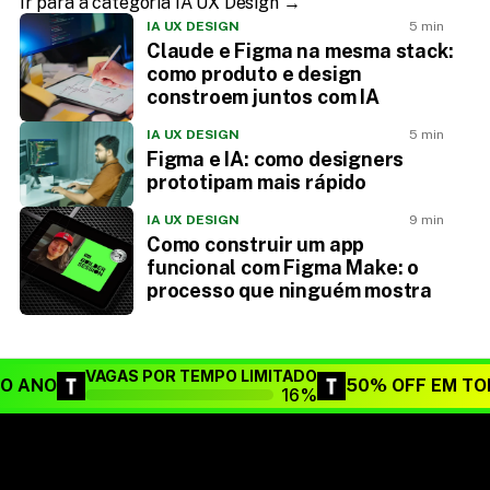
Ir para a categoria IA UX Design →
IA UX DESIGN
5 min
Claude e Figma na mesma stack:
como produto e design
constroem juntos com IA
IA UX DESIGN
5 min
Figma e IA: como designers
prototipam mais rápido
IA UX DESIGN
9 min
Como construir um app
funcional com Figma Make: o
processo que ninguém mostra
VAGAS POR TEMPO LIMITADO
DO ANO
50% OFF EM TO
16%