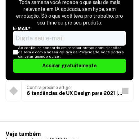
Toda semana você recebe o que saiu de mais
relevante em IA aplicada, sem hype, sem
enrolação. Só o que você leva pro trabalho, pro
seu time ou pro seu produto.
E-MAIL*
Ao continuar, concordo em receber outras comunicações 
da Tera e com a nossa Política de Privacidade. Você poderá 
cancelar quando quiser.
Assinar gratuitamente
Confira próximo artigo:
6 tendências de UX Design para 2021 |
Digital Trends
Veja também