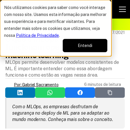
Nós utilizamos cookies para saber como você interage
com nosso site. Usamos esta informação para melhorar
VAGAS POR TEMPO LIMITADO
sua experiência e para metrificar visitantes. Para
ELHOR OFERTA DO ANO
15%
entender mais sobre os cookies que utilizamos, veja
IA DATA SCIENCE
Atualizado 07/07/2021
nossa
Política de Privacidade
.
O que é MLOps e como 
funcionam operações de 
Entendi
machine learning
MLOps permite desenvolver modelos consistentes de
ML. É importante entender como essa abordagem
funciona e como estão as vagas nessa área.
6 minutos de leitura
Por: Gabriel Sacramento
Com o MLOps, as empresas desfrutam de 
segurança no deploy de ML para se adaptar ao 
mundo moderno. Conheça mais sobre o conceito.