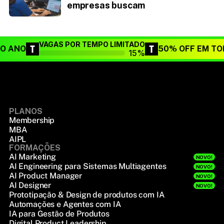
empresas buscam
VAGAS POR TEMPO LIMITADO
DO ANO
50% OFF EM TO
15%
PLANOS
Membership
MBA
AIPL
FORMAÇÕES
AI Marketing
NOVO!
AI Engineering para Sistemas Multiagentes
NOVO!
AI Product Manager
NOVO!
AI Designer
NOVO!
Prototipação & Design de produtos com IA
Automações e Agentes com IA
IA para Gestão de Produtos
Digital Product Leadership