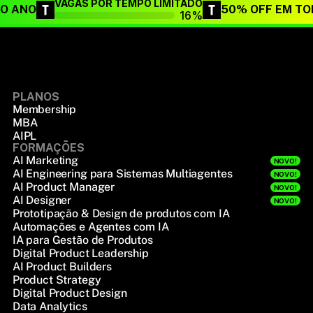
VAGAS POR TEMPO LIMITADO
DO ANO
50% OFF EM TO
16%
PLANOS
Membership
MBA
AIPL
FORMAÇÕES
AI Marketing
NOVO!
AI Engineering para Sistemas Multiagentes
NOVO!
AI Product Manager
NOVO!
AI Designer
NOVO!
Prototipação & Design de produtos com IA
Automações e Agentes com IA
IA para Gestão de Produtos
Digital Product Leadership
AI Product Builders
Product Strategy
Digital Product Design
Data Analytics