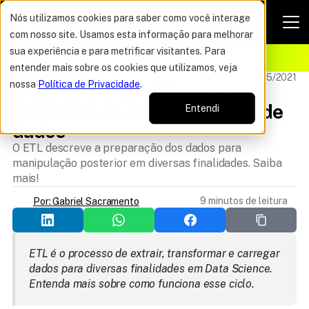
Nós utilizamos cookies para saber como você interage
com nosso site. Usamos esta informação para melhorar
VAGAS POR TEMPO LIMITADO
sua experiência e para metrificar visitantes. Para
ELHOR OFERTA DO ANO
16%
entender mais sobre os cookies que utilizamos, veja
IA DATA SCIENCE
Atualizado 25/05/2021
nossa
Política de Privacidade
.
Entenda o que é ETL e sua 
finalidade na transformação de 
Entendi
dados
O ETL descreve a preparação dos dados para
manipulação posterior em diversas finalidades. Saiba
mais!
9 minutos de leitura
Por: Gabriel Sacramento
ETL é o processo de extrair, transformar e carregar 
dados para diversas finalidades em Data Science. 
Entenda mais sobre como funciona esse ciclo.