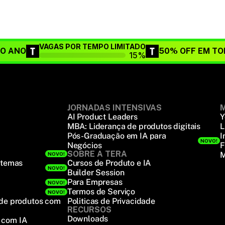
VAGAS POR TEMPO LIMITADO
DO ANO
50% OFF EM TO
15%
JORNADAS INTENSIVAS
M
AI Product Leaders
Y
MBA: Liderança de produtos digitais
L
Pós-Graduação em IA para
I
NOVO!
Negócios
F
SOBRE A TERA
M
NOVO!
stemas
Cursos de Produto e IA
NOVO!
Builder Session
Para Empresas
NOVO!
Termos de Serviço
NOVO!
 de produtos com
Politicas de Privacidade
RECURSOS
Downloads
 com IA