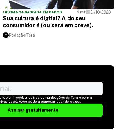
5 min
21/10/2020
LIDERANÇA BASEADA EM DADOS
Sua cultura é digital? A do seu
consumidor é (ou será em breve).
Redação Tera
ordo em receber outras comunicações da Tera e com a 
Privacidade. Você poderá cancelar quando quiser.
Assinar gratuitamente