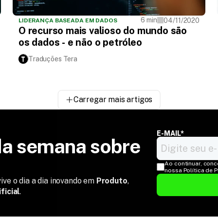
6 min
04/11/2020
LIDERANÇA BASEADA EM DADOS
O recurso mais valioso do mundo são
os dados - e não o petróleo
Traduções Tera
Carregar mais artigos
E-MAIL*
a semana sobre 
Ao continuar, conc
nossa Política de 
ive o dia a dia inovando em
Produto
,
ficial
.