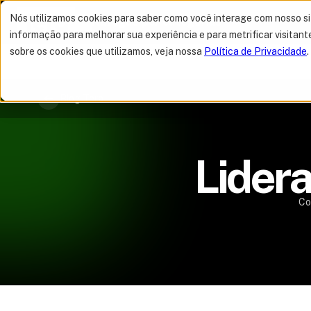
Nós utilizamos cookies para saber como você interage com nosso s
Navegue por categorias
informação para melhorar sua experiência e para metrificar visitant
sobre os cookies que utilizamos, veja nossa
Política de Privacidade
.
MELHOR OFERTA 
Blog Tera
Lider
Co