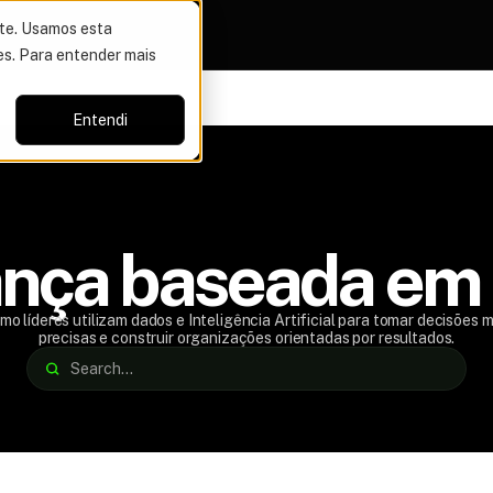
ite. Usamos esta
es. Para entender mais
VAGAS POR TEMPO LIMITADO
DO ANO
50% OFF EM TO
15%
Entendi
ança baseada em
mo líderes utilizam dados e Inteligência Artificial para tomar decisões m
precisas e construir organizações orientadas por resultados.