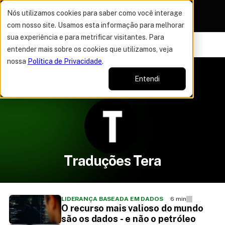
Nós utilizamos cookies para saber como você interage
com nosso site. Usamos esta informação para melhorar
sua experiência e para metrificar visitantes. Para
VAGAS POR TEMPO LIMITADO
DO ANO
50% OFF EM TO
12%
entender mais sobre os cookies que utilizamos, veja
nossa
Política de Privacidade
.
Autores
Traduções Tera
Entendi
Traduções Tera
LIDERANÇA BASEADA EM DADOS
6 min
O recurso mais valioso do mundo
são os dados - e não o petróleo