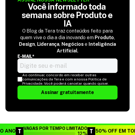
Você informado toda 
semana sobre Produto e 
IA
O Blog da Tera traz conteúdos feito para
quem vive o dia a dia inovando em
Produto
,
Design
,
Liderança
,
Negócios
e
Inteligência
Artificial
.
E-MAIL*
Ao continuar, concordo em receber outras 
comunicações da Tera e com a nossa Política de 
Privacidade. Você poderá cancelar quando quiser.
Assinar gratuitamente
VAGAS POR TEMPO LIMITADO
DO ANO
50% OFF EM TO
12%