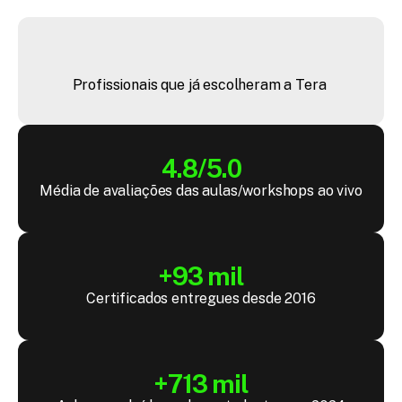
+
4
4
m
i
l
Profissionais que já escolheram a Tera 
4.8/5.0
Média de avaliações das aulas/workshops ao vivo
+93 mil
Certificados entregues desde 2016
+713 mil