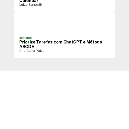
Calendar
Luiza Sangalli
Iniciante
Priorize Tarefas com ChatGPT e Método
ABCDE
Ana Clara Paiva
BUILDERS QUE CONSTROEM COM TERA
O que eles construíram e o
impacto que geraram.
Mais de
50.000
profissionais já passaram pela