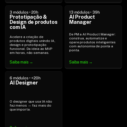
3 módulos • 20h
13 módulos • 39h
Prototipação & 
AI Product 
Design de produtos 
Manager
com IA
De PM a AI Product Manager: 
Acelere a criação de 
construa, automatize e 
produtos digitais unindo IA, 
opere produtos inteligentes 
design e prototipação 
com autonomia de ponta a 
funcional. Da ideia ao MVP 
ponta.
em horas, não semanas.
Saiba mais →
Saiba mais →
6 módulos • +20h
AI Designer
O designer que usa IA não 
faz menos — faz mais do 
que importa.