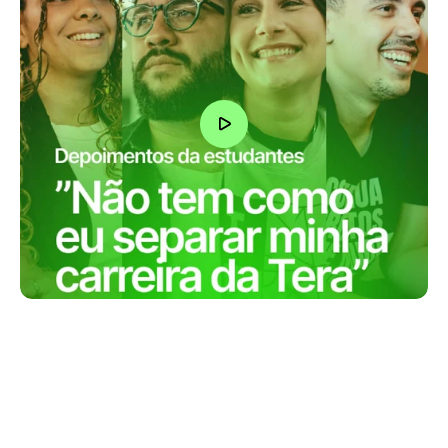
“Eu fiz um monte de cursos na Tera, o 
que me acabou levando para 
empresas muito boas como iFood, 
Itaú e Mercado Livre..”
Analu Pucca