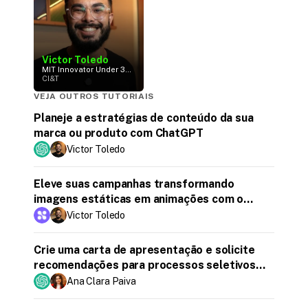
Victor Toledo
MIT Innovator Under 35 /
Communication
CI&T
Designer
VEJA OUTROS TUTORIAIS
Planeje a estratégias de conteúdo da sua
marca ou produto com ChatGPT
Victor Toledo
Eleve suas campanhas transformando
imagens estáticas em animações com o
Haiper AI
Victor Toledo
Crie uma carta de apresentação e solicite
recomendações para processos seletivos
com o ChatGPT
Ana Clara Paiva