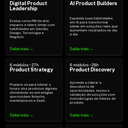
Digital Product 
AI Product Builders
Leadership
Expanda suas habilidades 
Evolua como PM de alto 
em IA para transformar 
impacto e lidere times com 
ideias em soluções reais que 
habilidades em Gestão, 
aumentam resultados no dia 
Design, Tecnologia e 
a dia.
Negócio.
Saiba mais →
Saiba mais →
6 módulos • 27h
6 módulos • 28h
Product Strategy
Product Discovery
Aprenda a liderar a 
Prepare-se para liderar o 
descoberta de 
futuro dos produtos digitais, 
oportunidades, testes e 
dominando as estratégias 
validação de soluções com 
que moldam fintechs, 
metodologias de líderes de 
marketplaces e SaaS.
produto.
Saiba mais →
Saiba mais →