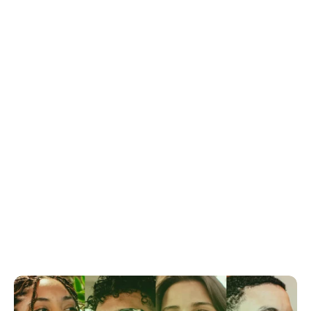
Como posso acessar esse curso?
Qual é o diferencial da Tera em relação aos 
concorrentes?
Como posso falar com a Tera?
Quais são as formas de pagamento e 
facilidades oferecidas?
Como funciona o pagamento em até 24x via 
NuPay?