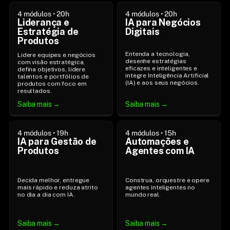
4 módulos • 20h
4 módulos • 20h
Liderança e 
IA para Negócios 
Estratégia de 
Digitais
Produtos
Entenda a tecnologia, 
Lidere equipes e negócios 
desenhe estratégias 
com visão estratégica, 
eficazes e inteligentes e 
defina objetivos, lidere 
integre Inteligência Artificial 
talentos e portfólios de 
(IA) e aos seus negócios.
produtos com foco em 
resultados.
Saiba mais →
Saiba mais →
4 módulos • 19h
4 módulos • 15h
IA para Gestão de 
Automações e 
Produtos
Agentes com IA
Decida melhor, entregue 
Construa, orquestre e opere 
mais rápido e reduza atrito 
agentes inteligentes no 
no dia a dia com IA.
mundo real.
Saiba mais →
Saiba mais →