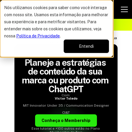
Nós utilizamos cookies para saber como você interage
com nosso site. Usamos esta informação para melhorar
VAGAS POR TEMPO LIMITADO
sua experiência e para metrificar visitantes. Para
ELHOR OFERTA DO ANO
17%
entender mais sobre os cookies que utilizamos, veja
nossa
Política de Privacidade
.
Tutoriais   ›
Iniciante
›
Planeje a estratégias de conteúdo da sua 
marca ou produto com ChatGPT
Entendi
TUTORIAIS
Planeje a estratégias 
de conteúdo da sua 
marca ou produto com 
ChatGPT
Com:
Victor Toledo
·
MIT Innovator Under 35 / Communication Designer
·
CI&T
Conheça o Membership
Esse tutorial e +100 outros estão no Plano 