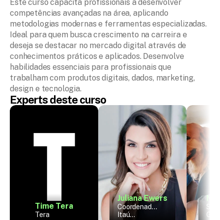
Este curso capacita profissionais a desenvolver 
competências avançadas na área, aplicando 
metodologias modernas e ferramentas especializadas. 
Ideal para quem busca crescimento na carreira e 
deseja se destacar no mercado digital através de 
conhecimentos práticos e aplicados. Desenvolve 
habilidades essenciais para profissionais que 
trabalham com produtos digitais, dados, marketing, 
design e tecnologia.
Experts deste curso
Juliana Ewers
Nic
Time Tera
Coordenador
Seni
Tera
a de Design
Itaú
Desi
Gal