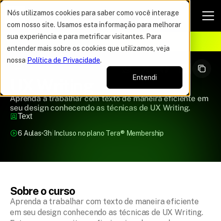
Nós utilizamos cookies para saber como você interage
com nosso site. Usamos esta informação para melhorar
VAGAS POR TEMPO LIMITADO
sua experiência e para metrificar visitantes. Para
ELHOR OFERTA DO ANO
12%
entender mais sobre os cookies que utilizamos, veja
nossa
Política de Privacidade
.
Entendi
UX Writing
Aprenda a trabalhar com texto de maneira eficiente em
seu design conhecendo as técnicas de UX Writing.
Text
6 Aulas
3h
Incluso no plano Tera
®
 Membership
Sobre o curso
Aprenda a trabalhar com texto de maneira eficiente 
em seu design conhecendo as técnicas de UX Writing. 