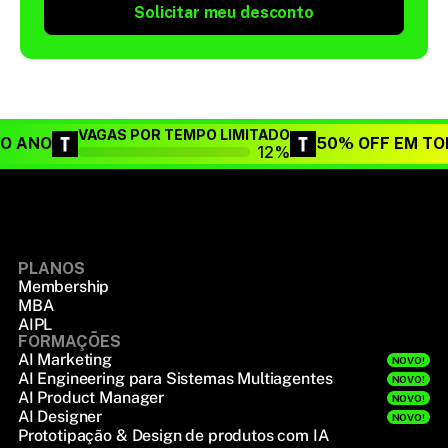
Solicitar meu desconto
VAGAS POR TEMPO LIMITADO
DO ANO
50% OFF EM TO
12%
PLANOS
Membership
MBA
AIPL
FORMAÇÕES
AI Marketing
NOVO!
AI Engineering para Sistemas Multiagentes
NOVO!
AI Product Manager
NOVO!
AI Designer
NOVO!
Prototipação & Design de produtos com IA