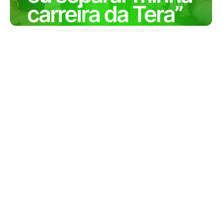
“Eu fiz um monte de cursos na Tera, o 
que me acabou levando para 
empresas muito boas como iFood, 
Itaú e Mercado Livre..”
Analu Pucca
Staff Product Manager
Felipe Tozatti
Senior Product Designer • Itaú