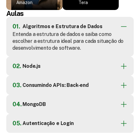
Development
Amazon
Tera
Engineer
Aulas
01.
Algoritmos e Estrutura de Dados
Entenda a estrutura de dados e saiba como 
escolher a estrutura ideal para cada situação do 
desenvolvimento de software.
02.
Node.js
03.
Consumindo APIs: Back-end
04.
MongoDB
05.
Autenticação e Login