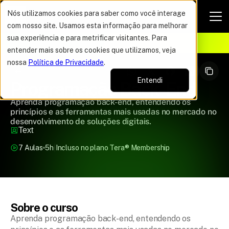
Nós utilizamos cookies para saber como você interage
com nosso site. Usamos esta informação para melhorar
VAGAS POR TEMPO LIMITADO
sua experiência e para metrificar visitantes. Para
ELHOR OFERTA DO ANO
16%
entender mais sobre os cookies que utilizamos, veja
nossa
Política de Privacidade
.
Entendi
Programação Back-End
Aprenda programação back-end, entendendo os
princípios e as ferramentas mais usadas no mercado no
desenvolvimento de soluções digitais.
Text
7 Aulas
5h
Incluso no plano Tera
®
 Membership
Sobre o curso
Aprenda programação back-end, entendendo os 