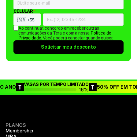
CELULAR
*
Ao continuar, concordo em receber outras 
comunicações da Tera e com a nossa 
Política de 
Privacidade
. Você poderá cancelar quando quiser.
Solicitar meu desconto
VAGAS POR TEMPO LIMITADO
DO ANO
50% OFF EM TO
16%
PLANOS
Membership
MBA