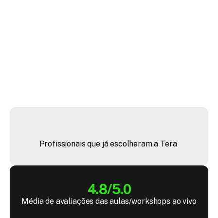
"A Tera foi uma virada de chave na minha carreira. 
Acabou me projetando para lugares que eu nunca 
imaginava."
+
4
4
m
i
l
Profissionais que já escolheram a Tera 
4.8/5.0
Média de avaliações das aulas/workshops ao vivo