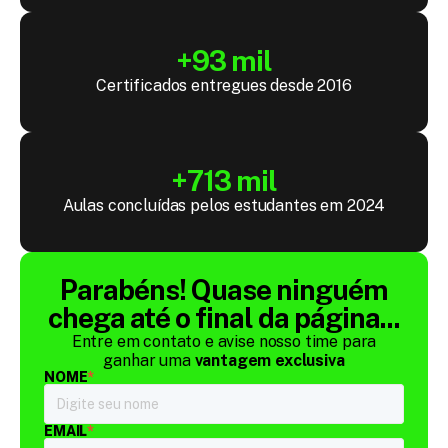
+93 mil
Certificados entregues desde 2016
+713 mil
Aulas concluídas pelos estudantes em 2024
Parabéns! Quase ninguém
chega até o final da página...
Entre em contato e avise nosso time para
ganhar uma
vantagem exclusiva
NOME
*
EMAIL
*