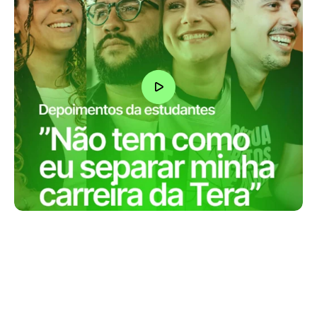
“Eu fiz um monte de cursos na Tera, o 
que me acabou levando para 
empresas muito boas como iFood, 
Itaú e Mercado Livre..”
Analu Pucca