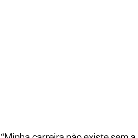
Ver todos os cursos
Desenvolvimento
Desenvolvimento
AI Coding com 
Claude para Builders
Claude Code para 
Devs
7 aulas
7h
5 aulas
8h
“Minha carreira não existe sem a 