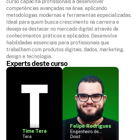
curso capacita profissionais a desenvolver 
competências avançadas na área, aplicando 
metodologias modernas e ferramentas especializadas. 
Ideal para quem busca crescimento na carreira e 
deseja se destacar no mercado digital através de 
conhecimentos práticos e aplicados. Desenvolve 
habilidades essenciais para profissionais que 
trabalham com produtos digitais, dados, marketing, 
design e tecnologia.
Experts deste curso
Felipe Rodrigues
Time Tera
Engenheiro de
Tera
Software Sênior
Doist