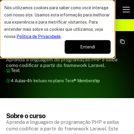
Nós utilizamos cookies para saber como você interage
com nosso site. Usamos esta informação para melhorar
VAGAS POR TEMPO LIMITADO
sua experiência e para metrificar visitantes. Para
ELHOR OFERTA DO ANO
12%
entender mais sobre os cookies que utilizamos, veja
nossa
Política de Privacidade
.
Entendi
PHP para Back End
Aprenda a linguagem de programação PHP e saiba
como codificar a partir do framework Laravel.
Text
4 Aulas
4h
Incluso no plano Tera
®
 Membership
Sobre o curso
Aprenda a linguagem de programação PHP e saiba 
como codificar a partir do framework Laravel. Este 