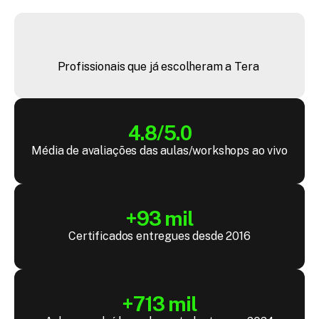
+
4
4
m
i
l
Profissionais que já escolheram a Tera 
4.8/5.0
Média de avaliações das aulas/workshops ao vivo
+93 mil
Certificados entregues desde 2016
+713 mil