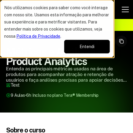
Nós utilizamos cookies para saber como você interage
com nosso site. Usamos esta informação para melhorar
VAGAS POR TEMPO LIMITADO
sua experiência e para metrificar visitantes. Para
ELHOR OFERTA DO ANO
12%
entender mais sobre os cookies que utilizamos, veja
nossa
Política de Privacidade
.
Entendi
Métricas e Análises em 
Product Analytics
Entenda as principais métricas usadas na área de
produtos para acompanhar atração e retenção de
usuários e faça análises precisas para apoiar decisões
Text
estratégicas.
9 Aulas
6h
Incluso no plano Tera
®
 Membership
Sobre o curso