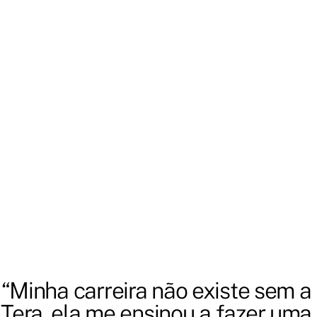
Ver todos os cursos
Product Management
Product Management
Lovable para Builders
Discovery e Delivery 
com IA: otimizando 
decisões no ciclo de 
produto
7 aulas
7h
2 aulas
2h
“Minha carreira não existe sem a 
Tera, ela me ensinou a fazer uma 