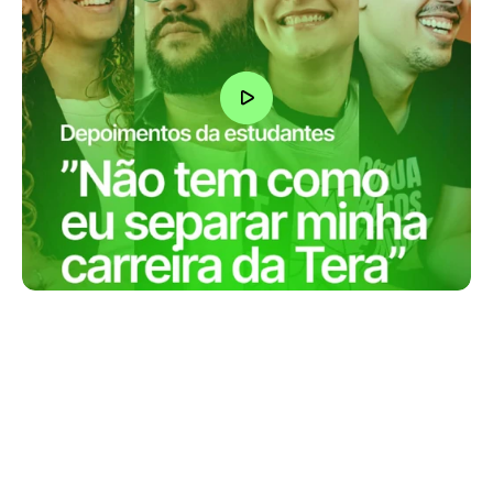
“Eu fiz um monte de cursos na Tera, o 
que me acabou levando para 
empresas muito boas como iFood, 
Itaú e Mercado Livre..”
Analu Pucca
Staff Product Manager