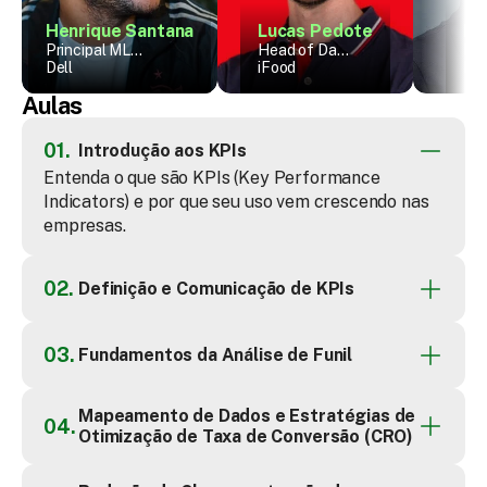
Henrique Santana
Lucas Pedote
Ig
Principal ML
Head of Data
He
Engineer
Dell
& AI
iFood
Pr
Ne
Aulas
01.
Introdução aos KPIs
Entenda o que são KPIs (Key Performance 
Indicators) e por que seu uso vem crescendo nas 
empresas.
02.
Definição e Comunicação de KPIs
03.
Fundamentos da Análise de Funil
Mapeamento de Dados e Estratégias de 
04.
Otimização de Taxa de Conversão (CRO)