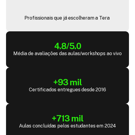
+
4
4
m
i
l
Profissionais que já escolheram a Tera 
4.8/5.0
Média de avaliações das aulas/workshops ao vivo
+93 mil
Certificados entregues desde 2016
+713 mil
Aulas concluídas pelos estudantes em 2024