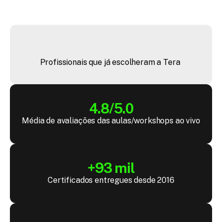
+
4
4
m
i
l
Profissionais que já escolheram a Tera 
4.8/5.0
Média de avaliações das aulas/workshops ao vivo
+93 mil
Certificados entregues desde 2016