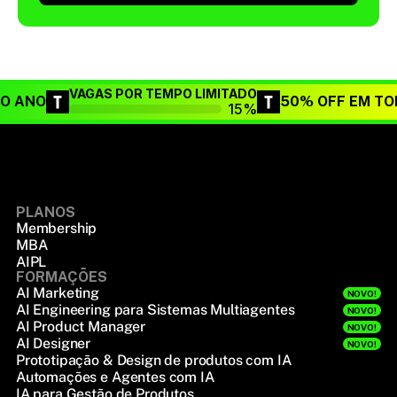
VAGAS POR TEMPO LIMITADO
DO ANO
50% OFF EM TO
15%
PLANOS
Membership
MBA
AIPL
FORMAÇÕES
AI Marketing
NOVO!
AI Engineering para Sistemas Multiagentes
NOVO!
AI Product Manager
NOVO!
AI Designer
NOVO!
Prototipação & Design de produtos com IA
Automações e Agentes com IA
IA para Gestão de Produtos