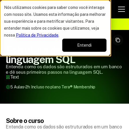
Nós utilizamos cookies para saber como você interage
com nosso site. Usamos esta informação para melhorar
VAGAS POR TEMPO LIMITADO
sua experiência e para metrificar visitantes. Para
ELHOR OFERTA DO ANO
15%
entender mais sobre os cookies que utilizamos, veja
nossa
Política de Privacidade
.
Entendi
Estrutura de dados e a 
linguagem SQL
Entenda como os dados são estruturados em um banco
e dê seus primeiros passos na linguagem SQL.
Text
5 Aulas
2h
Incluso no plano Tera
®
 Membership
Sobre o curso
Entenda como os dados são estruturados em um banco 