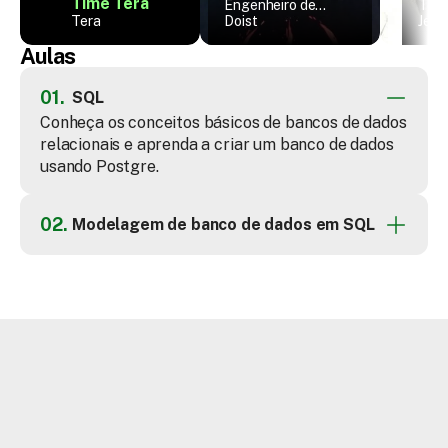
Time Tera
Engenheiro de
Tec
Tera
Software Sênior
Doist
Man
Jeitt
Aulas
01.
SQL
Conheça os conceitos básicos de bancos de dados 
relacionais e aprenda a criar um banco de dados 
usando Postgre.
02.
Modelagem de banco de dados em SQL