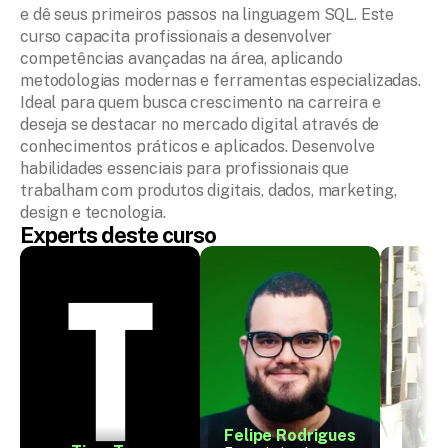
e dê seus primeiros passos na linguagem SQL. Este 
curso capacita profissionais a desenvolver 
competências avançadas na área, aplicando 
metodologias modernas e ferramentas especializadas. 
Ideal para quem busca crescimento na carreira e 
deseja se destacar no mercado digital através de 
conhecimentos práticos e aplicados. Desenvolve 
habilidades essenciais para profissionais que 
trabalham com produtos digitais, dados, marketing, 
design e tecnologia.
Experts deste curso
Felipe Rodrigues
Vic