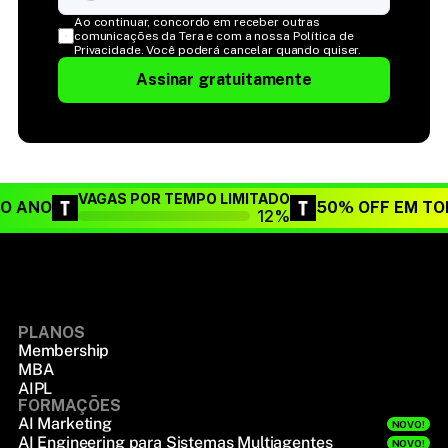
Ao continuar, concordo em receber outras 
comunicações da Tera e com a nossa Política de 
Privacidade. Você poderá cancelar quando quiser.
Assinar gratuitamente
VAGAS POR TEMPO LIMITADO
DO ANO
50% OFF EM TO
12%
PLANOS
Membership
MBA
AIPL
FORMAÇÕES
AI Marketing
NOVO!
AI Engineering para Sistemas Multiagentes
NOVO!