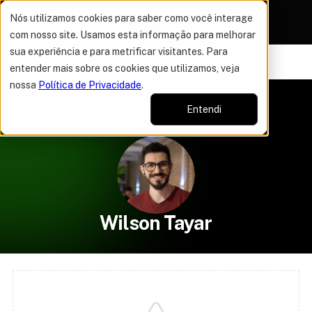
Nós utilizamos cookies para saber como você interage
com nosso site. Usamos esta informação para melhorar
sua experiência e para metrificar visitantes. Para
VAGAS POR TEMPO LIMITADO
DO ANO
50% OFF EM TO
12%
entender mais sobre os cookies que utilizamos, veja
nossa
Política de Privacidade
.
Autores
Wilson Tayar
Entendi
Wilson Tayar