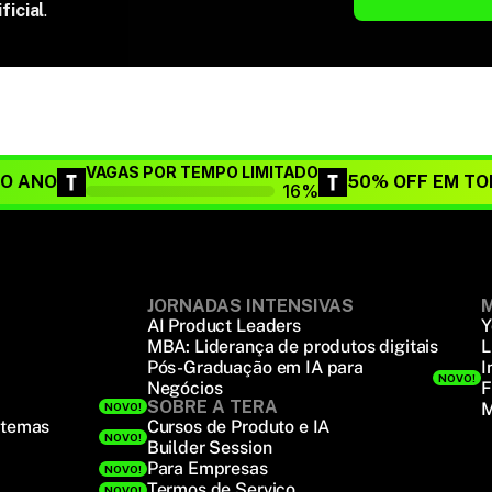
ficial
.
VAGAS POR TEMPO LIMITADO
DO ANO
50% OFF EM TO
16%
JORNADAS INTENSIVAS
M
AI Product Leaders
Y
MBA: Liderança de produtos digitais
L
Pós-Graduação em IA para
I
NOVO!
Negócios
F
SOBRE A TERA
M
NOVO!
stemas
Cursos de Produto e IA
NOVO!
Builder Session
Para Empresas
NOVO!
Termos de Serviço
NOVO!