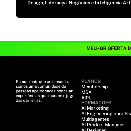
Design
,
Liderança
,
Negócios
e
Inteligência Arti
MELHOR OFERTA 
PLANOS
Somos mais que uma escola, 
somos uma comunidade de 
Membership
pessoas apaixonadas por criar 
MBA
experiências que mudam o jogo 
AIPL
das carreiras.
FORMAÇÕES
AI Marketing
AI Engineering para Si
Multiagentes
AI Product Manager
AI Designer