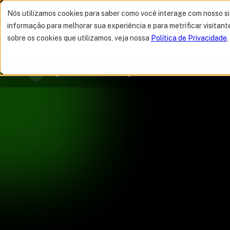
Nós utilizamos cookies para saber como você interage com nosso s
Navegue por categorias
informação para melhorar sua experiência e para metrificar visitant
sobre os cookies que utilizamos, veja nossa
Política de Privacidade
.
MELHOR OFERTA 
Blog Tera
Autores
Thays Bueno