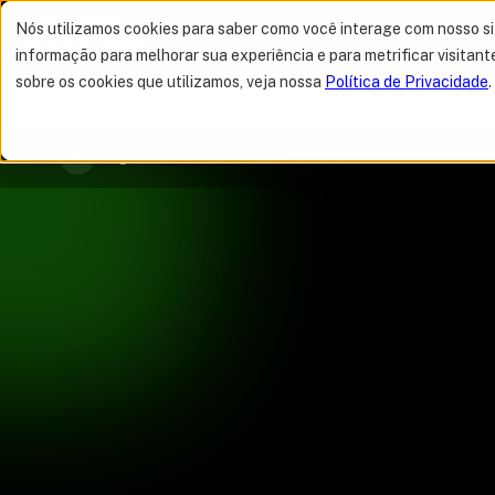
Nós utilizamos cookies para saber como você interage com nosso s
Navegue por categorias
informação para melhorar sua experiência e para metrificar visitant
sobre os cookies que utilizamos, veja nossa
Política de Privacidade
.
MELHOR OFERTA 
Blog Tera
Autores
Luciana Dahia