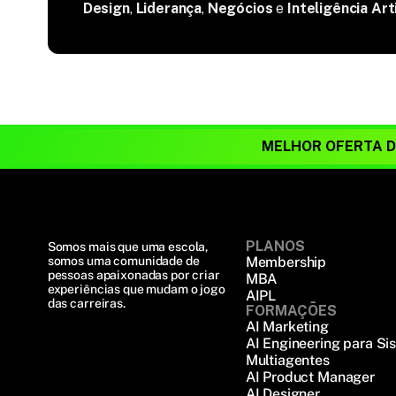
Design
,
Liderança
,
Negócios
e
Inteligência Arti
MELHOR OFERTA 
PLANOS
Somos mais que uma escola, 
somos uma comunidade de 
Membership
pessoas apaixonadas por criar 
MBA
experiências que mudam o jogo 
AIPL
das carreiras.
FORMAÇÕES
AI Marketing
AI Engineering para Si
Multiagentes
AI Product Manager
AI Designer