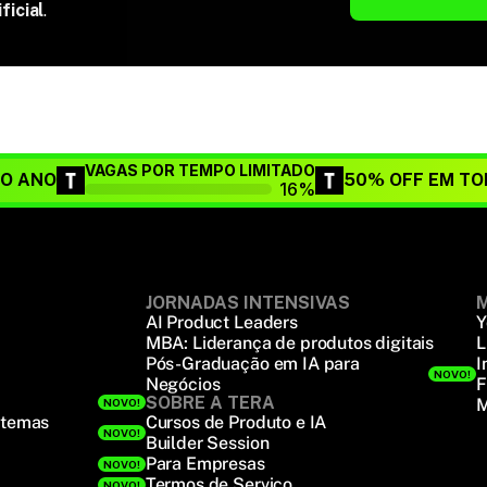
ficial
.
VAGAS POR TEMPO LIMITADO
DO ANO
50% OFF EM TO
16%
JORNADAS INTENSIVAS
M
AI Product Leaders
Y
MBA: Liderança de produtos digitais
L
Pós-Graduação em IA para
I
NOVO!
Negócios
F
SOBRE A TERA
M
NOVO!
stemas
Cursos de Produto e IA
NOVO!
Builder Session
Para Empresas
NOVO!
Termos de Serviço
NOVO!