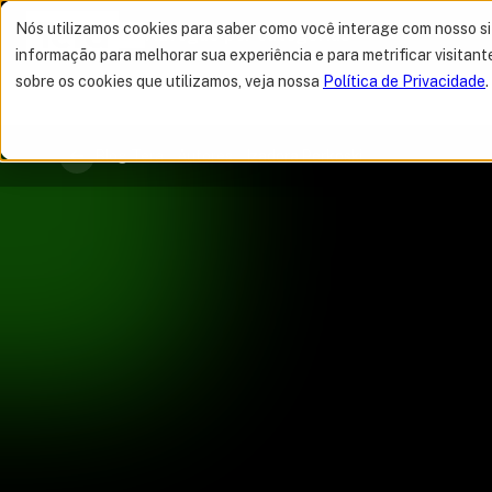
Nós utilizamos cookies para saber como você interage com nosso s
Navegue por categorias
informação para melhorar sua experiência e para metrificar visitant
sobre os cookies que utilizamos, veja nossa
Política de Privacidade
.
MELHOR OFERTA 
Blog Tera
Autores
Izadora Perkoski