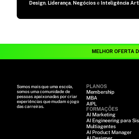
Design
,
Liderança
,
Negócios
e
Inteligência Arti
MELHOR OFERTA 
PLANOS
Somos mais que uma escola, 
somos uma comunidade de 
Membership
pessoas apaixonadas por criar 
MBA
experiências que mudam o jogo 
AIPL
das carreiras.
FORMAÇÕES
AI Marketing
AI Engineering para Si
Multiagentes
AI Product Manager
AI Designer