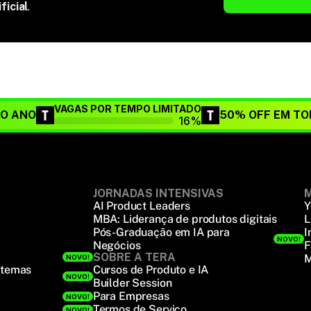
ficial
.
VAGAS POR TEMPO LIMITADO
DO ANO
50% OFF EM TO
16%
JORNADAS INTENSIVAS
M
AI Product Leaders
Y
MBA: Liderança de produtos digitais
L
Pós-Graduação em IA para
I
NOVO!
Negócios
F
SOBRE A TERA
M
NOVO!
stemas
Cursos de Produto e IA
NOVO!
Builder Session
Para Empresas
NOVO!
Termos de Serviço
NOVO!