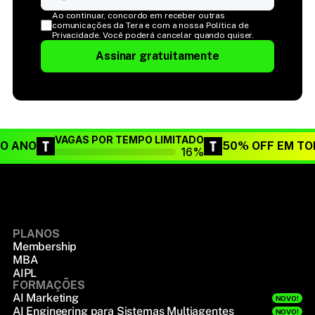
Ao continuar, concordo em receber outras 
comunicações da Tera e com a nossa Política de 
Privacidade. Você poderá cancelar quando quiser.
Assinar gratuitamente
VAGAS POR TEMPO LIMITADO
DO ANO
50% OFF EM TO
16%
PLANOS
Membership
MBA
AIPL
FORMAÇÕES
AI Marketing
NOVO!
AI Engineering para Sistemas Multiagentes
NOVO!