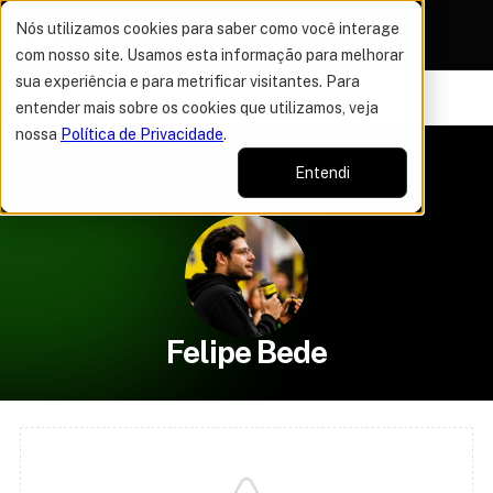
Nós utilizamos cookies para saber como você interage
com nosso site. Usamos esta informação para melhorar
sua experiência e para metrificar visitantes. Para
VAGAS POR TEMPO LIMITADO
DO ANO
50% OFF EM TO
16%
entender mais sobre os cookies que utilizamos, veja
nossa
Política de Privacidade
.
Autores
Felipe Bede
Entendi
Felipe Bede