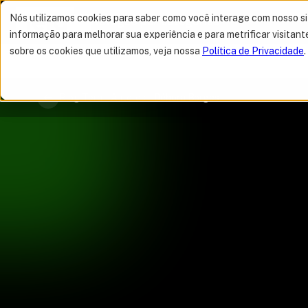
Nós utilizamos cookies para saber como você interage com nosso s
Navegue por categorias
informação para melhorar sua experiência e para metrificar visitant
sobre os cookies que utilizamos, veja nossa
Política de Privacidade
.
MELHOR OFERTA 
Blog Tera
Autores
Débora Borges