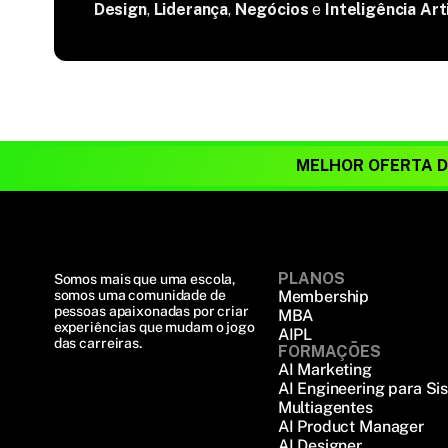
Design
,
Liderança
,
Negócios
e
Inteligência Arti
MELHOR OFERTA 
PLANOS
Somos mais que uma escola, 
somos uma comunidade de 
Membership
pessoas apaixonadas por criar 
MBA
experiências que mudam o jogo 
AIPL
das carreiras.
FORMAÇÕES
AI Marketing
AI Engineering para Si
Multiagentes
AI Product Manager
AI Designer