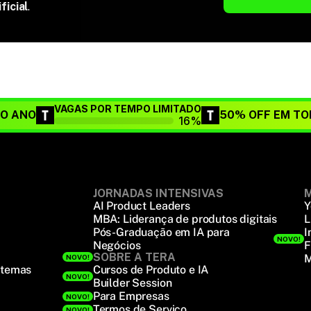
ficial
.
VAGAS POR TEMPO LIMITADO
DO ANO
50% OFF EM TO
16%
JORNADAS INTENSIVAS
M
AI Product Leaders
Y
MBA: Liderança de produtos digitais
L
Pós-Graduação em IA para
I
NOVO!
Negócios
F
SOBRE A TERA
M
NOVO!
stemas
Cursos de Produto e IA
NOVO!
Builder Session
Para Empresas
NOVO!
Termos de Serviço
NOVO!