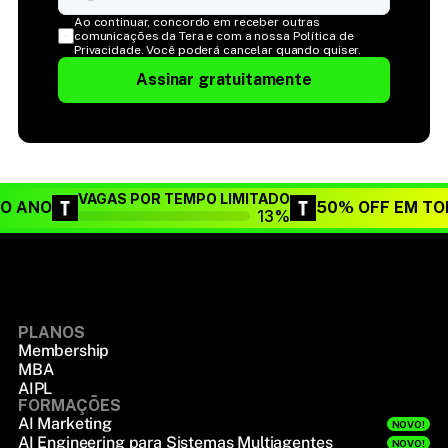
Ao continuar, concordo em receber outras 
comunicações da Tera e com a nossa Política de 
Privacidade. Você poderá cancelar quando quiser.
Assinar gratuitamente
VAGAS POR TEMPO LIMITADO
DO ANO
50% OFF EM TO
13%
PLANOS
Membership
MBA
AIPL
FORMAÇÕES
AI Marketing
NOVO!
AI Engineering para Sistemas Multiagentes
NOVO!