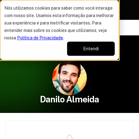
Nós utilizamos cookies para saber como você interage
com nosso site. Usamos esta informação para melhorar
sua experiência e para metrificar visitantes. Para
VAGAS POR TEMPO LIMITADO
DO ANO
50% OFF EM TO
13%
entender mais sobre os cookies que utilizamos, veja
nossa
Política de Privacidade
.
Autores
Danilo Almeida
Entendi
Danilo Almeida