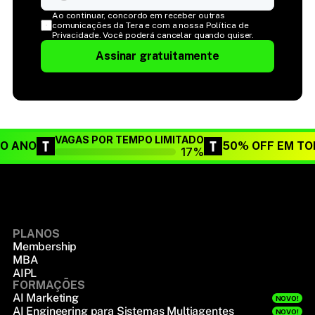
Ao continuar, concordo em receber outras 
comunicações da Tera e com a nossa Política de 
Privacidade. Você poderá cancelar quando quiser.
Assinar gratuitamente
VAGAS POR TEMPO LIMITADO
DO ANO
50% OFF EM TO
17%
PLANOS
Membership
MBA
AIPL
FORMAÇÕES
AI Marketing
NOVO!
AI Engineering para Sistemas Multiagentes
NOVO!