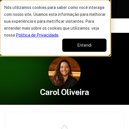
Nós utilizamos cookies para saber como você interage
com nosso site. Usamos esta informação para melhorar
sua experiência e para metrificar visitantes. Para
VAGAS POR TEMPO LIMITADO
DO ANO
50% OFF EM TO
17%
entender mais sobre os cookies que utilizamos, veja
nossa
Política de Privacidade
.
Autores
Carol Oliveira
Entendi
Carol Oliveira